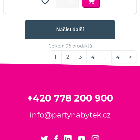
Načíst další
Celkem 96 produktů
1
2
3
4
...
4
>
+420 778 200 900
info@partynabytek.cz