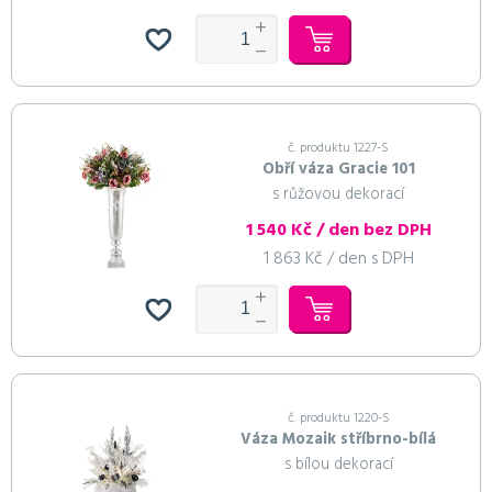
č. produktu 1227-S
Obří váza Gracie 101
s růžovou dekorací
1 540 Kč / den bez DPH
1 863 Kč / den s DPH
č. produktu 1220-S
Váza Mozaik stříbrno-bílá
s bílou dekorací