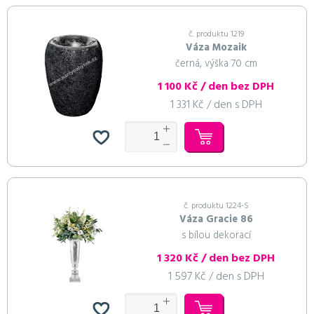
č. produktu 1219
Váza Mozaik
černá, výška 70 cm
1 100 Kč / den bez DPH
1 331 Kč / den s DPH
č. produktu 1224-S
Váza Gracie 86
s bílou dekorací
1 320 Kč / den bez DPH
1 597 Kč / den s DPH