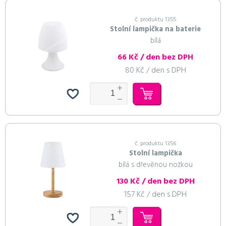
č. produktu 1355
Stolní lampička na baterie
bílá
66 Kč / den bez DPH
Do košíku
Do košíku
Do košíku
Do košíku
Pokračovat v objednávce
Pokračovat v objednávce
Pokračovat v objednávce
Pokračovat v objednávce
80 Kč / den s DPH
č. produktu 1356
Stolní lampička
bílá s dřevěnou nožkou
130 Kč / den bez DPH
157 Kč / den s DPH