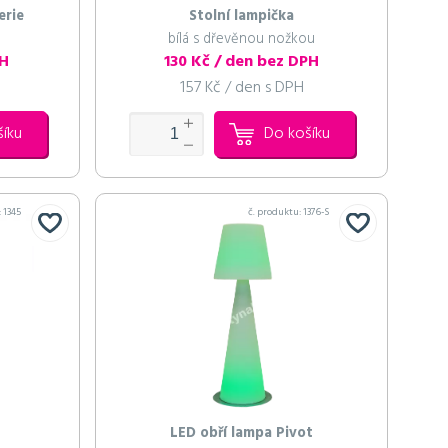
erie
Stolní lampička
bílá s dřevěnou nožkou
PH
130 Kč / den bez DPH
157 Kč / den s DPH
šíku
Do košíku
:
1345
č. produktu:
1376-S
LED obří lampa Pivot