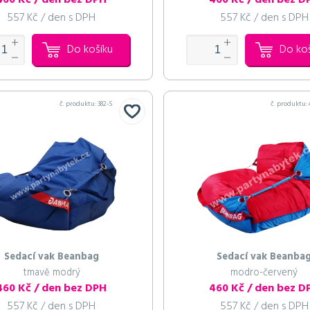
460 Kč / den bez DPH
460 Kč / den bez D
557 Kč / den s DPH
557 Kč / den s DPH
Do košíku
Do ko
č. produktu:
382-S
č. produktu:
Sedací vak Beanbag
Sedací vak Beanba
tmavě modrý
modro-červený
460 Kč / den bez DPH
460 Kč / den bez D
557 Kč / den s DPH
557 Kč / den s DPH