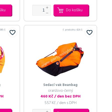
šíku
Do košíku
:
385-S
č. produktu:
424-S
g
Sedací vak Beanbag
oranžovo-černý
PH
460 Kč / den bez DPH
557 Kč / den s DPH