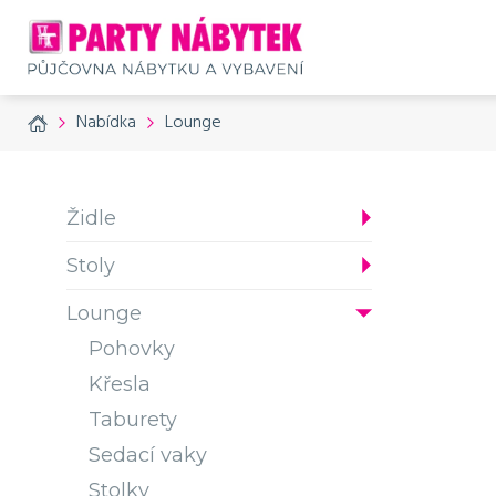
Home
Nabídka
Lounge
Židle
Stoly
Přísluš
Přísluš
Přísluš
Lounge
č. produktu: 1360
č. produktu: 1360
č. produktu: 7
Pohovky
Křesla
Taburety
Sedací vaky
Stolky