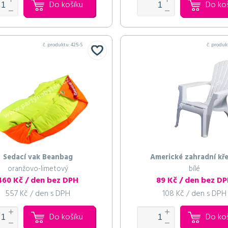
Do košíku
Do ko
č. produktu:
425-S
č. produk
Sedací vak Beanbag
Americké zahradní kře
oranžovo-limetový
bílé
460 Kč / den bez DPH
89 Kč / den bez D
557 Kč / den s DPH
108 Kč / den s DPH
Do košíku
Do ko