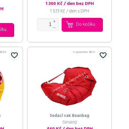
1 300 Kč / den bez DPH
PH
1 573 Kč / den s DPH
Do košíku
šíku
423-S
č. produktu:
381-S
g
Sedací vak Beanbag
červený