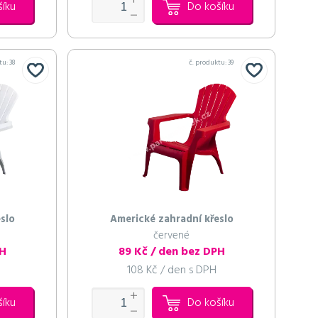
šíku
Do košíku
tu:
38
č. produktu:
39
slo
Americké zahradní křeslo
červené
PH
89 Kč / den bez DPH
108 Kč / den s DPH
šíku
Do košíku