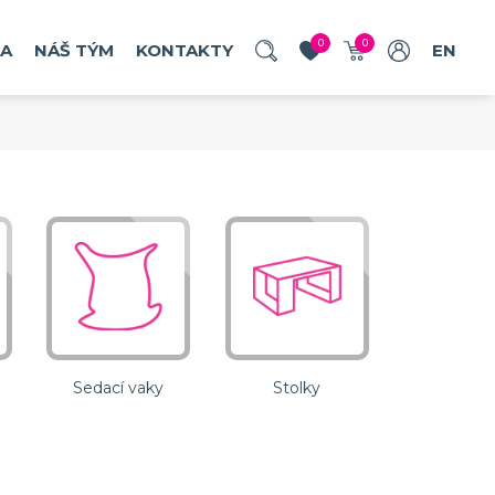
u
u
u
0
0
RA
NÁŠ TÝM
KONTAKTY
EN
objednat
objednat
objednat
Sedací vaky
Stolky