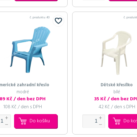
č. produktu:
40
č. produk
merické zahradní křeslo
Dětské křesílko
modré
bílé
89 Kč / den bez DPH
35 Kč / den bez D
108 Kč / den s DPH
42 Kč / den s DPH
Do košíku
Do ko