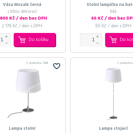
Váza Mozaik černá
Stolní lampička na bat
s bílou dekorací
bílá
 800 Kč / den bez DPH
66 Kč / den bez D
2 178 Kč / den s DPH
80 Kč / den s DPH
Do košíku
Do ko
č. produktu:
1344
č. produktu
Lampa stolní
Lampa stojací