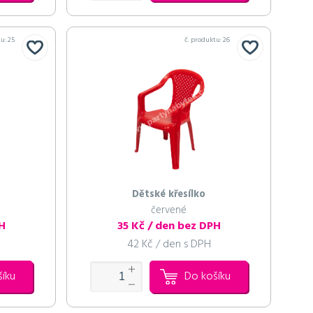
tu:
25
č. produktu:
26
Dětské křesílko
červené
PH
35 Kč / den bez DPH
42 Kč / den s DPH
šíku
Do košíku