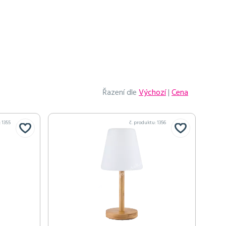
Řazení dle
Výchozí
|
Cena
:
1355
č. produktu:
1356
v objednávce
v objednávce
v objednávce