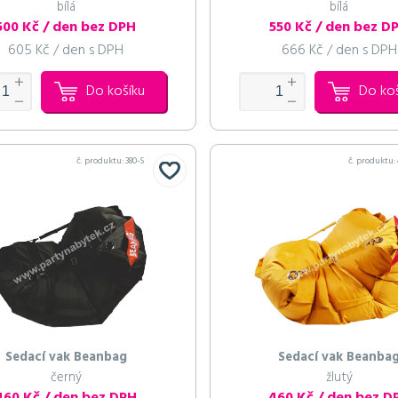
bílá
bílá
500 Kč / den bez DPH
550 Kč / den bez D
605 Kč / den s DPH
666 Kč / den s DPH
Do košíku
Do ko
č. produktu:
380-S
č. produktu:
Sedací vak Beanbag
Sedací vak Beanba
černý
žlutý