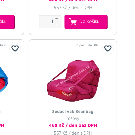
PH
460 Kč / den bez DPH
557 Kč / den s DPH
šíku
Do košíku
426-S
č. produktu:
383-S
g
Sedací vak Beanbag
růžový
PH
460 Kč / den bez DPH
557 Kč / den s DPH