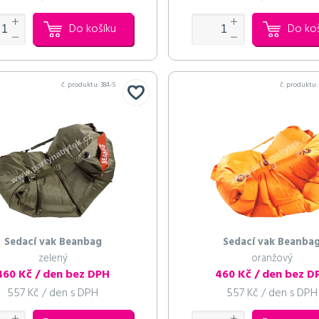
Do košíku
Do ko
č. produktu:
384-S
č. produktu
Sedací vak Beanbag
Sedací vak Beanba
zelený
oranžový
460 Kč / den bez DPH
460 Kč / den bez D
557 Kč / den s DPH
557 Kč / den s DPH