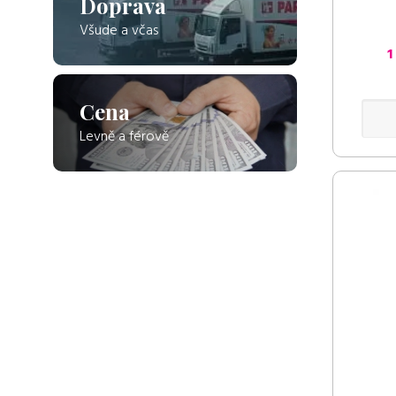
Doprava
Všude a včas
1
Cena
Levně a férově