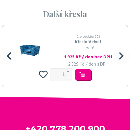
Další křesla
č. produktu: 303
Křeslo Velvet
modré
1 925 Kč / den bez DPH
2 329 Kč / den s DPH
+420 778 200 900