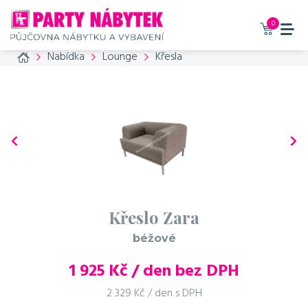
0
Home
Nabídka
Lounge
Křesla
Křeslo Zara
béžové
1 925
Kč / den bez DPH
2 329 Kč / den s DPH