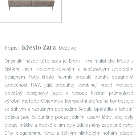
Křeslo Zara
Popis:
béžové
Originální název této sofa je Björn - minimalistické křeslo s
čistými liniemi. nekomplikovaným a nadčasovým severským
designem. Toto křeslo navrhla proslulá dánská designová
společnost HAY, jejíž produkty kombinují hravé inovace,
odvážný designový jazyk a vysoce kvalitní průmyslové
výrobní metody. Objemná a kompaktní skořepina kontrastuje
se štíhlým a vzdušným podnožím. Sedák, opěradlo a loketní
opěrka jsou čalouněny pouze jedním kusem látky, aby byly
okraje měkké a hladké a tím byly zdůrazněny zaoblené rohy.
Díky elegantnímu rámu a štíhlým hliníkovým nohám působí