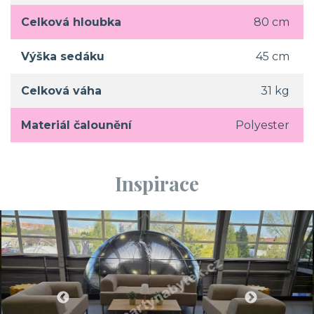
Celková hloubka
80 cm
Výška sedáku
45 cm
Celková váha
31 kg
Materiál čalounění
Polyester
Inspirace