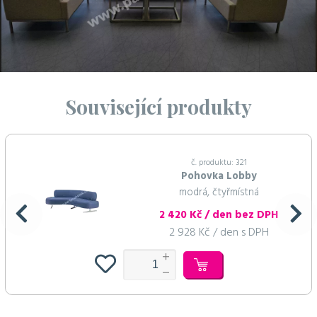
Související produkty
č. produktu: 321
Pohovka Lobby
modrá, čtyřmístná
2 420 Kč / den bez DPH
2 928 Kč / den s DPH