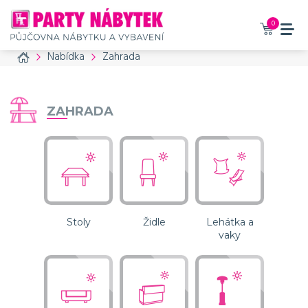
Vaše zboží bylo přidáno do
košíku
0
Home
Nabídka
Zahrada
Americké zahradní křeslo - bílé
89 Kč / den bez DPH
108 Kč / den s DPH
ZAHRADA
Příslušenství, které
doporučujeme také
objednat
Stoly
Židle
Lehátka a
č. produktu: 7
vaky
Židle Victoria
průhledná
149 Kč / den bez DPH
180 Kč / den s DPH