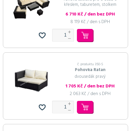
křeslem, taburetem, stolkem
6 710 Kč / den bez DPH
8 119 Kč / den s DPH
č. produktu 350-S
Pohovka Ratan
dvousedák pravý
1 705 Kč / den bez DPH
2 063 Kč / den s DPH