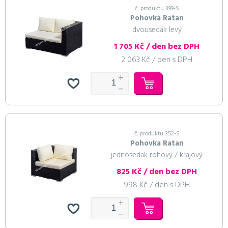
č. produktu 399-S
Pohovka Ratan
dvousedák levý
1 705 Kč / den bez DPH
2 063 Kč / den s DPH
č. produktu 352-S
Pohovka Ratan
jednosedak rohový / krajový
825 Kč / den bez DPH
998 Kč / den s DPH