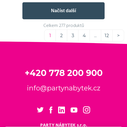
Načíst další
Celkem 277 produktů
1
2
3
4
...
12
>
+420 778 200 900
info@partynabytek.cz
PARTY NÁBYTEK s.r.o.