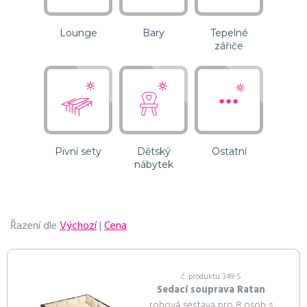
Lounge
Bary
Tepelné
zářiče
Do košíku
Pokračovat v objednávce
Pivní sety
Dětský
Ostatní
nábytek
Řazení dle
Výchozí
|
Cena
č. produktu 349-S
Sedací souprava Ratan
rohová sestava pro 8 osob s