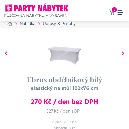
0
Home
Nabídka
Ubrusy & Potahy
Ubrus obdélníkový bílý
elastický na stůl 182x76 cm
270
Kč / den bez DPH
327 Kč / den s DPH
č. produktu
790-S
Skladem
94 ks