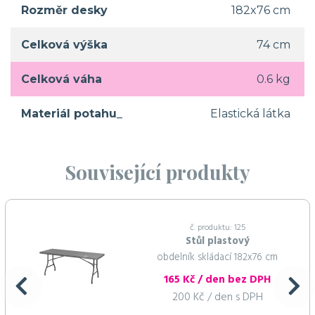
Rozměr desky
182x76 cm
Celková výška
74 cm
Celková váha
0.6 kg
Materiál potahu_
Elastická látka
Související produkty
č. produktu: 125
Stůl plastový
obdelník skládací 182x76 cm
165 Kč / den bez DPH
200 Kč / den s DPH