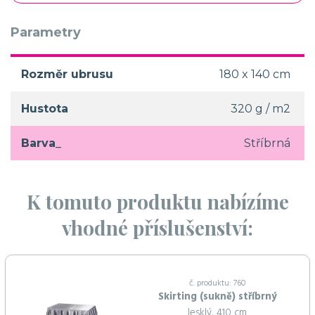
Parametry
Rozměr ubrusu
180 x 140 cm
Hustota
320 g / m2
Barva_
Stříbrná
K tomuto produktu nabízíme
vhodné příslušenství:
č. produktu: 760
Skirting (sukně) stříbrný
lesklý, 410 cm