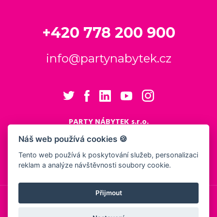
+420 778 200 900
info@partynabytek.cz
PARTY NÁBYTEK s.r.o.
Cukrovarská 984
Náš web používá cookies 🍪
Logistický areál Cukrovar Čakovice
Tento web používá k poskytování služeb, personalizaci
196 00 Praha 9 - Čakovice
reklam a analýze návštěvnosti soubory cookie.
Nastavení cookies
Přijmout
© 2026, PARTY NÁBYTEK s.r.o.
Obchodní podmínky
Ochrana osobních údajů
Showroom