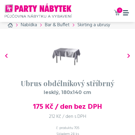
Vaše zboží bylo přidáno do
košíku
0
Home
Nabídka
Bar & Buffet
Skirting a ubrusy
Ubrus obdélníkový stříbrný - lesklý,
180x140 cm
175 Kč / den bez DPH
212 Kč / den s DPH
Příslušenství, které
doporučujeme také
Ubrus obdélníkový stříbrný
objednat
lesklý, 180x140 cm
č. produktu: 760
175
Kč / den bez DPH
Skirting (sukně) stříbrný
lesklý, 410 cm
212 Kč / den s DPH
485 Kč / den bez DPH
č. produktu
705
587 Kč / den s DPH
Skladem
28 ks