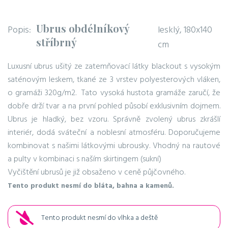
Ubrus obdélníkový
Popis:
lesklý, 180x140
stříbrný
cm
Luxusní ubrus ušitý ze zatemňovací látky blackout s vysokým
saténovým leskem, tkané ze 3 vrstev polyesterových vláken,
o gramáži 320g/m2. Tato vysoká hustota gramáže zaručí, že
dobře drží tvar a na první pohled působí exklusivním dojmem.
Ubrus je hladký, bez vzoru. Správně zvolený ubrus zkrášlí
interiér, dodá sváteční a noblesní atmosféru. Doporučujeme
kombinovat s našimi látkovými ubrousky. Vhodný na rautové
a pulty v kombinaci s naším skirtingem (sukní)
Vyčištění ubrusů je již obsaženo v ceně půjčovného.
Tento produkt nesmí do bláta, bahna a kamenů.
Tento produkt nesmí do vlhka a deště