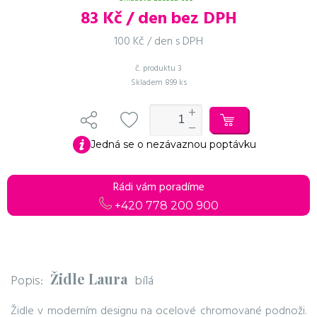
83
Kč / den bez DPH
100 Kč / den s DPH
č. produktu
3
Skladem
899 ks
Do košíku
Pokračovat v objednávce
Jedná se o nezávaznou poptávku
Rádi vám poradíme
+420 778 200 900
Židle Laura
Popis:
bílá
Židle v moderním designu na ocelové chromované podnoži.