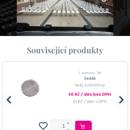
Související produkty
č. produktu: 799
Sedák
šedý kožešinový
50 Kč / den bez DPH
61 Kč / den s DPH