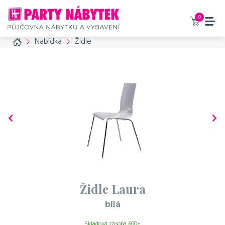
Vaše zboží bylo přidáno do
košíku
0
Home
Nabídka
Židle
Židle Laura - bílá
83 Kč / den bez DPH
100 Kč / den s DPH
Příslušenství, které
doporučujeme také
objednat
č. produktu: 21
Propojovací spojka
na židle Laura, Summit a
Židle Laura
Garden
bílá
20 Kč / den bez DPH
24 Kč / den s DPH
Skladová zásoba 600+