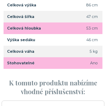
Celková výška
86 cm
Celková šířka
47 cm
Celková hloubka
53 cm
Výška sedáku
46 cm
Celková váha
5 kg
Stohovatelné
Ano
K tomuto produktu nabízíme
vhodné příslušenství: