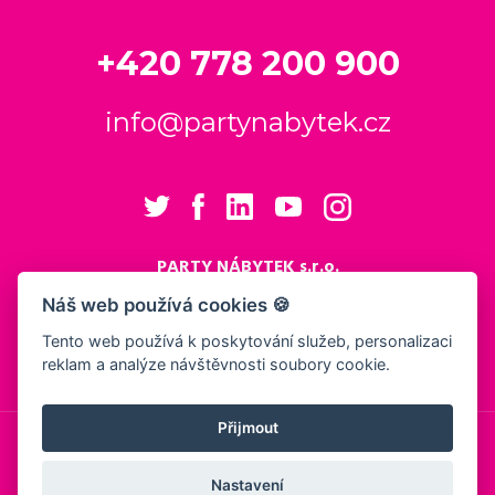
+420 778 200 900
info@partynabytek.cz
PARTY NÁBYTEK s.r.o.
Cukrovarská 984
Náš web používá cookies 🍪
Logistický areál Cukrovar Čakovice
Tento web používá k poskytování služeb, personalizaci
196 00 Praha 9 - Čakovice
reklam a analýze návštěvnosti soubory cookie.
Nastavení cookies
Přijmout
© 2026, PARTY NÁBYTEK s.r.o.
Obchodní podmínky
Ochrana osobních údajů
Showroom
Nastavení