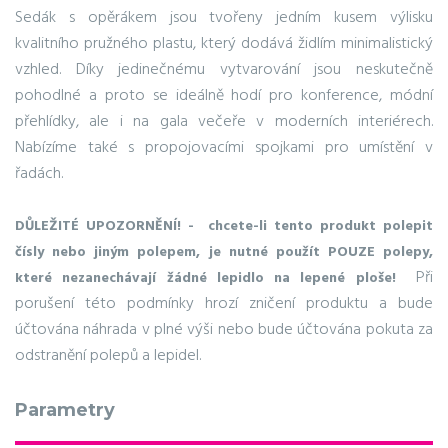
Sedák s opěrákem jsou tvořeny jedním kusem výlisku
kvalitního pružného plastu, který dodává židlím minimalistický
vzhled. Díky jedinečnému vytvarování jsou neskutečně
pohodlné a proto se ideálně hodí pro konference, módní
přehlídky, ale i na gala večeře v moderních interiérech.
Nabízíme také s propojovacími spojkami pro umístění v
řadách.
DŮLEŽITÉ UPOZORNĚNÍ! - chcete-li tento produkt polepit
čísly nebo jiným polepem, je nutné použít POUZE polepy,
Při
které nezanechávají žádné lepidlo na lepené ploše!
porušení této podmínky hrozí zničení produktu a bude
účtována náhrada v plné výši nebo bude účtována pokuta za
odstranění polepů a lepidel.
Parametry