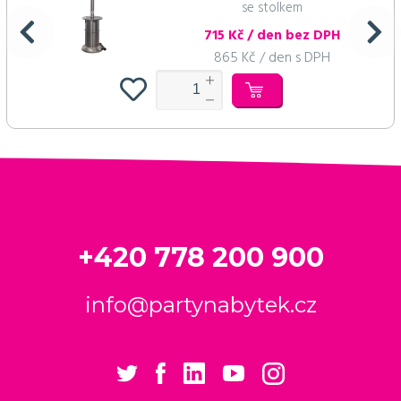
se stolkem
715 Kč / den bez DPH
865 Kč / den s DPH
+420 778 200 900
info@partynabytek.cz