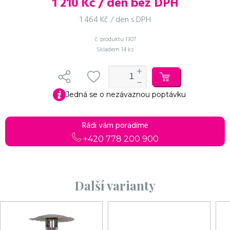
1 210
Kč / den bez DPH
1 464 Kč / den s DPH
č. produktu
1307
Skladem
14 ks
Do košíku
Pokračovat v objednávce
Jedná se o nezávaznou poptávku
Rádi vám poradíme
+420 778 200 900
Další varianty