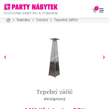
Vaše zboží bylo přidáno do
košíku
0
Home
Nabídka
Ostatní
Tepelné zářiče
Tepelný zářič - designový
1 210 Kč / den bez DPH
1464 Kč / den s DPH
Příslušenství, které
doporučujeme také
objednat
č. produktu: 1308
Plynová lahev
do tepelného zářiče
Tepelný zářič
700 Kč / den bez DPH
designový
847 Kč / den s DPH