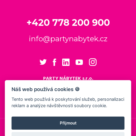
+420 778 200 900
info@partynabytek.cz
PARTY NÁBYTEK s.r.o.
Cukrovarská 984
Náš web používá cookies 🍪
Logistický areál Cukrovar Čakovice
Tento web používá k poskytování služeb, personalizaci
196 00 Praha 9 - Čakovice
reklam a analýze návštěvnosti soubory cookie.
Nastavení cookies
Přijmout
© 2026, PARTY NÁBYTEK s.r.o.