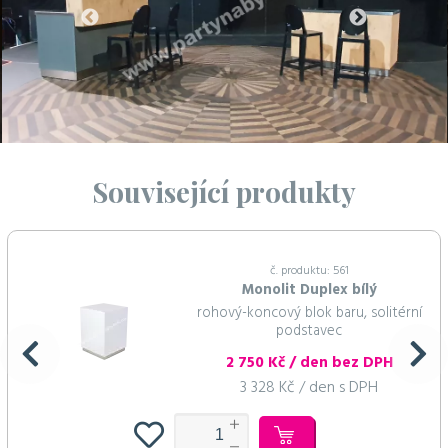
Související produkty
č. produktu: 561
Monolit Duplex bílý
rohový-koncový blok baru, solitérní
podstavec
2 750 Kč / den bez DPH
3 328 Kč / den s DPH