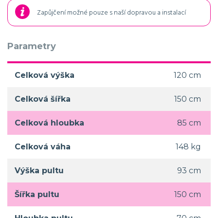
Zapůjčení možné pouze s naší dopravou a instalací
Parametry
Celková výška
120 cm
Celková šířka
150 cm
Celková hloubka
85 cm
Celková váha
148 kg
Výška pultu
93 cm
Šířka pultu
150 cm