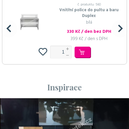
č. produktu: 560
Vnitřní police do pultu a baru
Duplex
bílá
330 Kč / den bez DPH
399 Kč / den s DPH
Inspirace