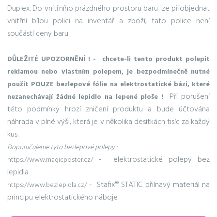
Duplex. Do vnitřního prázdného prostoru baru lze přiobjednat
vnitřní bílou polici na inventář a zboží, tato police není
součástí ceny baru.
DŮLEŽITÉ UPOZORNĚNÍ ! - chcete-li tento produkt polepit
reklamou nebo vlastním polepem, je bezpodmínečně nutné
použít POUZE bezlepové fólie na elektrostatické bázi, které
Při porušení
nezanechávají žádné lepidlo na lepené ploše !
této podmínky hrozí zničení produktu a bude účtována
náhrada v plné výši, která je v několika desítkách tisíc za každý
kus.
Doporučujeme tyto bezlepové polepy :
- elektrostatické polepy bez
https://www.magicposter.cz/
lepidla
- Stafix® STATIC přilnavý materiál na
https://www.bezlepidla.cz/
principu elektrostatického náboje