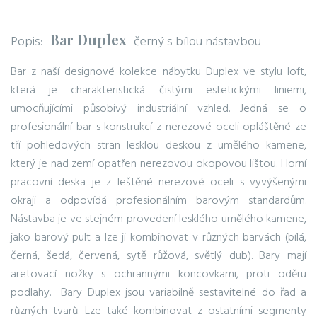
Bar Duplex
Popis:
černý s bílou nástavbou
Bar z naší designové kolekce nábytku Duplex ve stylu loft,
která je charakteristická čistými estetickými liniemi,
umocňujícími působivý industriální vzhled. Jedná se o
profesionální bar s konstrukcí z nerezové oceli opláštěné ze
tří pohledových stran lesklou deskou z umělého kamene,
který je nad zemí opatřen nerezovou okopovou lištou. Horní
pracovní deska je z leštěné nerezové oceli s vyvýšenými
okraji a odpovídá profesionálním barovým standardům.
Nástavba je ve stejném provedení lesklého umělého kamene,
jako barový pult a lze ji kombinovat v různých barvách (bílá,
černá, šedá, červená, sytě růžová, světlý dub). Bary mají
aretovací nožky s ochrannými koncovkami, proti oděru
podlahy. Bary Duplex jsou variabilně sestavitelné do řad a
různých tvarů. Lze také kombinovat z ostatními segmenty