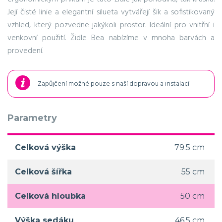
Její čisté linie a elegantní silueta vytvářejí šik a sofistikovaný
vzhled, který pozvedne jakýkoli prostor. Ideální pro vnitřní i
venkovní použití. Židle Bea nabízíme v mnoha barvách a
provedení.
Zapůjčení možné pouze s naší dopravou a instalací
Parametry
Celková výška
79.5 cm
Celková šířka
55 cm
Celková hloubka
50 cm
Výška sedáku
46.5 cm