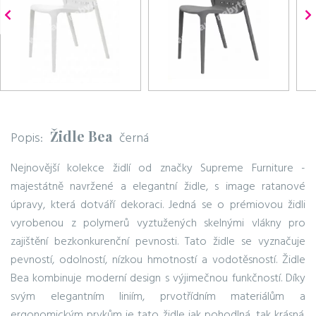
Židle Bea
Popis:
černá
Nejnovější kolekce židlí od značky Supreme Furniture -
majestátně navržené a elegantní židle, s image ratanové
úpravy, která dotváří dekoraci. Jedná se o prémiovou židli
vyrobenou z polymerů vyztužených skelnými vlákny pro
zajištění bezkonkurenční pevnosti. Tato židle se vyznačuje
pevností, odolností, nízkou hmotností a vodotěsností. Židle
Bea kombinuje moderní design s výjimečnou funkčností. Díky
svým elegantním liniím, prvotřídním materiálům a
ergonomickým prvkům je tato židle jak pohodlná, tak krásná.