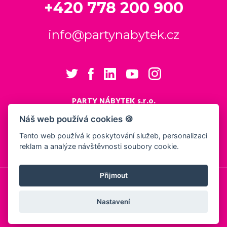
+420 778 200 900
info@partynabytek.cz
PARTY NÁBYTEK s.r.o.
Cukrovarská 984
Náš web používá cookies 🍪
Logistický areál Cukrovar Čakovice
Tento web používá k poskytování služeb, personalizaci
196 00 Praha 9 - Čakovice
reklam a analýze návštěvnosti soubory cookie.
Nastavení cookies
Přijmout
© 2026, PARTY NÁBYTEK s.r.o.
Obchodní podmínky
Ochrana osobních údajů
Showroom
Nastavení