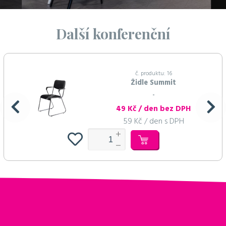
Další konferenční
č. produktu: 16
Židle Summit
...
49 Kč / den bez DPH
59 Kč / den s DPH