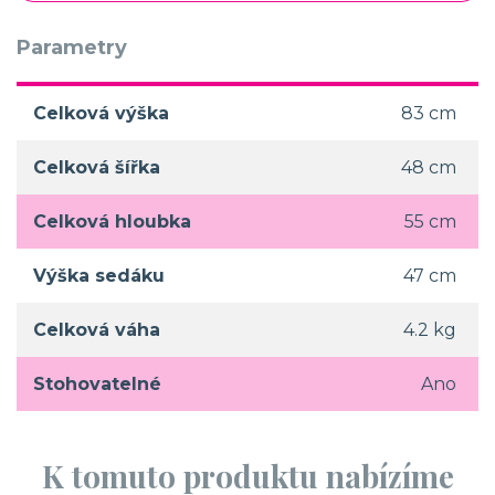
Parametry
Celková výška
83 cm
Celková šířka
48 cm
Celková hloubka
55 cm
Výška sedáku
47 cm
Celková váha
4.2 kg
Stohovatelné
Ano
K tomuto produktu nabízíme