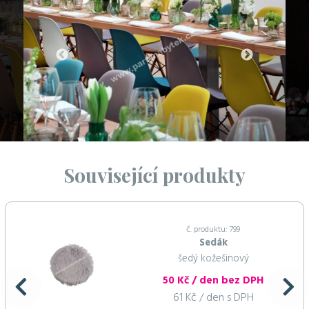
Související produkty
č. produktu: 799
Sedák
šedý kožešinový
50 Kč / den bez DPH
61 Kč / den s DPH