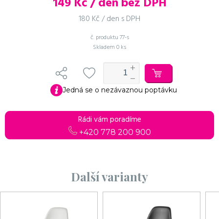
149
Kč / den bez DPH
180 Kč / den s DPH
č. produktu
77-s
Skladem
0 ks
Do košíku
Pokračovat v objednávce
Jedná se o nezávaznou poptávku
Rádi vám poradíme
+420 778 200 900
Další varianty