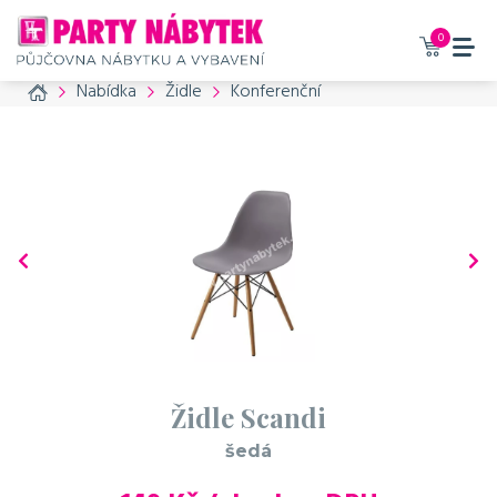
Vaše zboží bylo přidáno do
košíku
0
Home
Nabídka
Židle
Konferenční
Židle Scandi - šedá
149 Kč / den bez DPH
180 Kč / den s DPH
Příslušenství, které
doporučujeme také
objednat
č. produktu: 799
Sedák
šedý kožešinový
Židle Scandi
50 Kč / den bez DPH
šedá
61 Kč / den s DPH