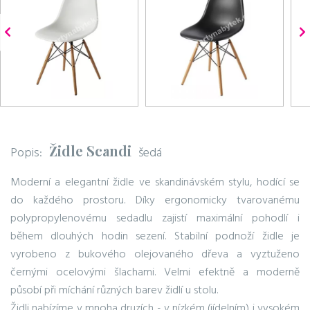
Židle Scandi
Popis:
šedá
Moderní a elegantní židle ve skandinávském stylu, hodící se
do každého prostoru. Díky ergonomicky tvarovanému
polypropylenovému sedadlu zajistí maximální pohodlí i
během dlouhých hodin sezení. Stabilní podnoží židle je
vyrobeno z bukového olejovaného dřeva a vyztuženo
černými ocelovými šlachami. Velmi efektně a moderně
působí při míchání různých barev židlí u stolu.
Židli nabízíme v mnoha druzích - v nízkém (jídelním) i vysokém