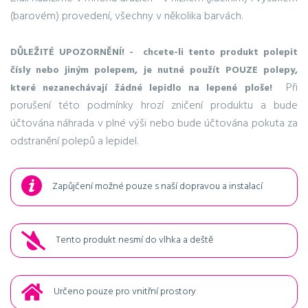
(barovém) provedení, všechny v několika barvách.
DŮLEŽITÉ UPOZORNĚNÍ! - chcete-li tento produkt polepit
čísly nebo jiným polepem, je nutné použít POUZE polepy,
Při
které nezanechávají žádné lepidlo na lepené ploše!
porušení této podmínky hrozí zničení produktu a bude
účtována náhrada v plné výši nebo bude účtována pokuta za
odstranění polepů a lepidel.
Zapůjčení možné pouze s naší dopravou a instalací
Tento produkt nesmí do vlhka a deště
Určeno pouze pro vnitřní prostory