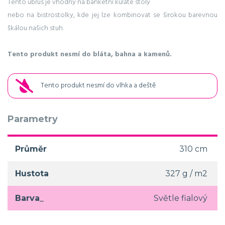
Tento ubrus je vhodný na banketní kulaté stoly
nebo na bistrostolky, kde jej lze kombinovat se širokou barevnou
škálou našich stuh.
Tento produkt nesmí do bláta, bahna a kamenů.
Tento produkt nesmí do vlhka a deště
Parametry
Průměr
310 cm
Hustota
327 g / m2
Barva_
Světle fialový