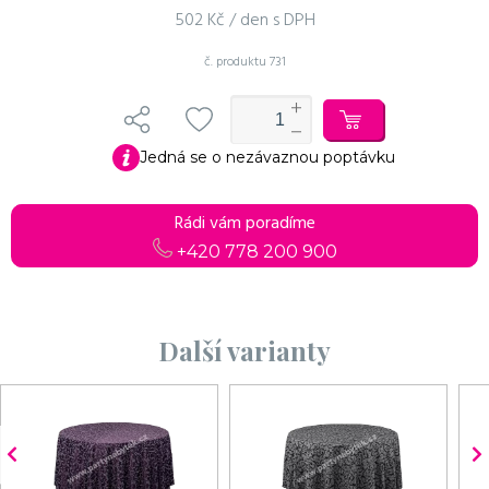
502 Kč / den s DPH
č. produktu
731
Do košíku
Pokračovat v objednávce
Jedná se o nezávaznou poptávku
Rádi vám poradíme
+420 778 200 900
Další varianty