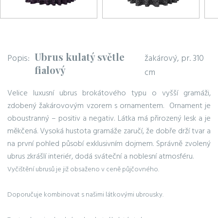
Ubrus kulatý světle
Popis:
žakárový, pr. 310
fialový
cm
Velice luxusní ubrus brokátového typu o vyšší gramáži,
zdobený žakárovovým vzorem s ornamentem. Ornament je
oboustranný – positiv a negativ. Látka má přirozený lesk a je
měkčená. Vysoká hustota gramáže zaručí, že dobře drží tvar a
na první pohled působí exklusivním dojmem. Správně zvolený
ubrus zkrášlí interiér, dodá sváteční a noblesní atmosféru.
Vyčištění ubrusů je již obsaženo v ceně půjčovného.
Doporučuje kombinovat s našimi látkovými ubrousky.