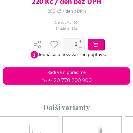
220
Kč / den bez DPH
266 Kč / den s DPH
č. produktu
1201
Skladem
45 ks
Jedná se o nezávaznou poptávku
Rádi vám poradíme
+420 778 200 900
Další varianty