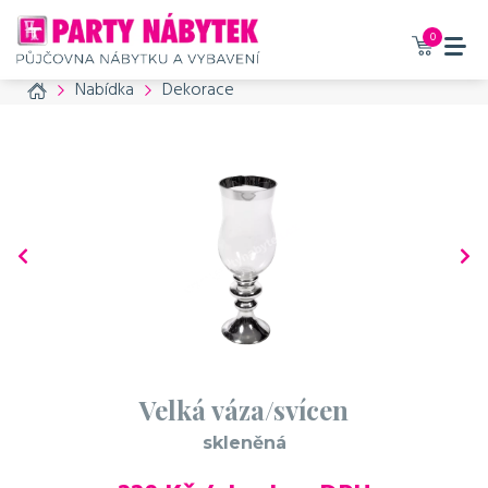
0
Home
Nabídka
Dekorace
Velká váza/svícen
skleněná