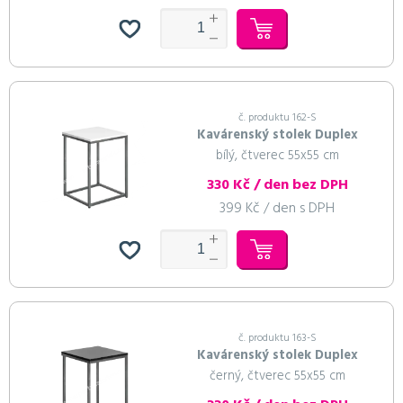
121 Kč / den s DPH
121 Kč / den s DPH
Do košíku
Do košíku
Pokračovat v objednávce
Pokračovat v objednávce
č. produktu 162-S
Do košíku
Do košíku
Pokračovat v objednávce
Pokračovat v objednávce
Kavárenský stolek Duplex
bílý, čtverec 55x55 cm
330 Kč / den bez DPH
399 Kč / den s DPH
č. produktu 163-S
Kavárenský stolek Duplex
černý, čtverec 55x55 cm