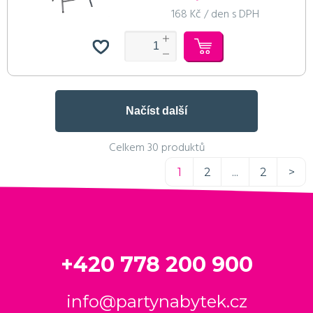
168 Kč / den s DPH
Načíst další
Celkem 30 produktů
1
2
...
2
>
+420 778 200 900
info@partynabytek.cz