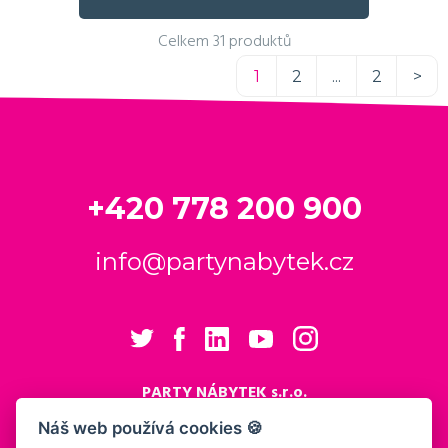
Celkem 31 produktů
1
2
...
2
>
+420 778 200 900
info@partynabytek.cz
PARTY NÁBYTEK s.r.o.
Cukrovarská 984
Náš web používá cookies 🍪
Logistický areál Cukrovar Čakovice