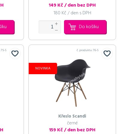
PH
149 Kč / den bez DPH
180 Kč / den s DPH
šíku
Do košíku
:
75-S
č. produktu:
76-S
NOVINKA
Křeslo Scandi
černé
PH
159 Kč / den bez DPH