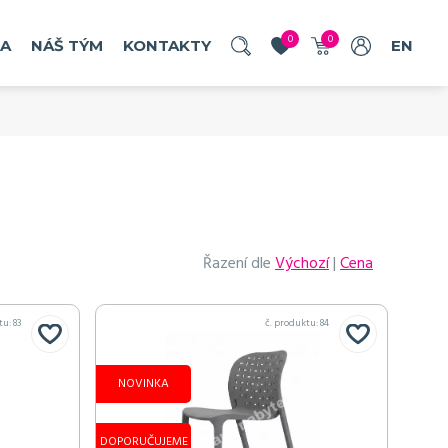
u
u
u
u
u
u
u
u
u
u
u
u
u
u
u
0
0
RA
NÁŠ TÝM
KONTAKTY
EN
objednat
objednat
objednat
objednat
objednat
objednat
objednat
objednat
objednat
objednat
objednat
objednat
objednat
objednat
objednat
Řazení dle
Výchozí
|
Cena
č. produktu: 22
č. produktu: 22
č. produktu: 22
tu:
83
č. produktu:
84
NOVINKA
DOPORUČUJEME