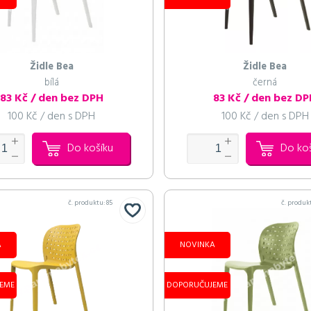
ací
a
a
Podsedák
Sedák
Sedák
Sedák
Kožešina
Kožešina
Sedák
Sedák
Sedák
Sedák
Sedák
Sedák
Sedák
Sedák
Sedák
Podsedák
Podsedák
Podsedák
Podsedák
inový
inový
inový
inový
inový
inový
inový
inový
inový
béžový kožešinový
béžový kožešinový
béžový kožešinový
béžový kožešinový
béžový kožešinový
béžový kožešinový
béžový kožešinový
béžový kožešinový
béžový kožešinový
béžový kožešinový
béžový kožešinový
béžový kožešinový
bílý koženkový
béžová
béžová
bílý koženkový
černý
černý
černý
ura,
Židle Bea
Židle Bea
 Kč / den bez DPH
 Kč / den bez DPH
 Kč / den bez DPH
100 Kč / den bez DPH
100 Kč / den bez DPH
50 Kč / den bez DPH
50 Kč / den bez DPH
50 Kč / den bez DPH
50 Kč / den bez DPH
50 Kč / den bez DPH
50 Kč / den bez DPH
50 Kč / den bez DPH
50 Kč / den bez DPH
50 Kč / den bez DPH
100 Kč / den bez DPH
100 Kč / den bez DPH
25 Kč / den bez DPH
50 Kč / den bez DPH
50 Kč / den bez DPH
50 Kč / den bez DPH
50 Kč / den bez DPH
50 Kč / den bez DPH
50 Kč / den bez DPH
50 Kč / den bez DPH
50 Kč / den bez DPH
50 Kč / den bez DPH
50 Kč / den bez DPH
50 Kč / den bez DPH
50 Kč / den bez DPH
25 Kč / den bez DPH
25 Kč / den bez DPH
25 Kč / den bez DPH
25 Kč / den bez DPH
arden
bílá
černá
s DPH
s DPH
 DPH
 DPH
 DPH
 DPH
 DPH
 DPH
 DPH
 DPH
 DPH
61 Kč / den s DPH
61 Kč / den s DPH
61 Kč / den s DPH
121 Kč / den s DPH
121 Kč / den s DPH
30 Kč / den s DPH
61 Kč / den s DPH
61 Kč / den s DPH
61 Kč / den s DPH
61 Kč / den s DPH
61 Kč / den s DPH
61 Kč / den s DPH
61 Kč / den s DPH
61 Kč / den s DPH
61 Kč / den s DPH
30 Kč / den s DPH
30 Kč / den s DPH
30 Kč / den s DPH
30 Kč / den s DPH
20 Kč / den bez DPH
83 Kč / den bez DPH
83 Kč / den bez D
s DPH
100 Kč / den s DPH
100 Kč / den s DPH
Do košíku
Do ko
Pokračovat 
Pokračovat 
Pokračovat 
Pokračovat 
Pokračovat 
Pokračovat 
Pokračovat 
Pokračovat 
Pokračovat 
Pokračovat 
Pokračovat 
Pokra
Pokra
Pokra
Pokračovat 
č. produktu:
85
č. produk
A
NOVINKA
EME
DOPORUČUJEME