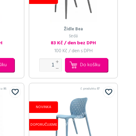
Podsedák
Podsedák
Podsedák
bílý koženkový
bílý koženkový
bílý koženkový
Židle Bea
25 Kč / den bez DPH
25 Kč / den bez DPH
25 Kč / den bez DPH
šedá
30 Kč / den s DPH
30 Kč / den s DPH
30 Kč / den s DPH
PH
83 Kč / den bez DPH
100 Kč / den s DPH
šíku
Do košíku
v objednávce
v objednávce
v objednávce
v objednávce
v objednávce
v objednávce
v objednávce
v objednávce
v objednávce
v objednávce
v objednávce
čovat v objednávce
čovat v objednávce
čovat v objednávce
v objednávce
tu:
86
č. produktu:
87
NOVINKA
DOPORUČUJEME