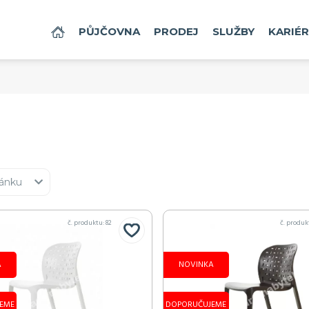
Vaše zboží bylo přidáno do košík
Vaše zboží bylo přidáno do košík
Vaše zboží bylo přidáno do košík
Vaše zboží bylo přidáno do košík
Vaše zboží bylo přidáno do košík
Vaše zboží bylo přidáno do košík
Vaše zboží bylo přidáno do košík
Vaše zboží bylo přidáno do košík
Vaše zboží bylo přidáno do košík
Vaše zboží bylo přidáno do košík
Vaše zboží bylo přidáno do košík
Vaše zboží bylo přidáno do košík
Vaše zboží bylo přidáno do košík
Vaše zboží bylo přidáno do košík
Vaše zboží bylo přidáno do košík
DOMŮ
PŮJČOVNA
PRODEJ
SLUŽBY
KARIÉ
dle Ludvík - průhledná
le Ludvík - bílá
le Ludvík - černá
Židle Scandi - bílá
Židle Scandi - černá
Židle Scandi - červená
Židle Scandi - šedá
Židle Scandi - mechově šedá
Židle Scandi - petrol
Židle Scandi - hořčice
Židle Scandi - buffalo
Křeslo Scandi - bílé
Křeslo Scandi - černé
Židle Laura - bílá
Židle Victoria - průhledná
 Kč / den bez DPH
 Kč / den bez DPH
 Kč / den bez DPH
149 Kč / den bez DPH
149 Kč / den bez DPH
149 Kč / den bez DPH
149 Kč / den bez DPH
149 Kč / den bez DPH
149 Kč / den bez DPH
149 Kč / den bez DPH
149 Kč / den bez DPH
159 Kč / den bez DPH
159 Kč / den bez DPH
83 Kč / den bez DPH
149 Kč / den bez DPH
 Kč / den s DPH
 Kč / den s DPH
 Kč / den s DPH
180 Kč / den s DPH
180 Kč / den s DPH
180 Kč / den s DPH
180 Kč / den s DPH
180 Kč / den s DPH
180 Kč / den s DPH
180 Kč / den s DPH
180 Kč / den s DPH
192 Kč / den s DPH
192 Kč / den s DPH
100 Kč / den s DPH
180 Kč / den s DPH
enství, které doporučujeme také 
enství, které doporučujeme také 
enství, které doporučujeme také 
enství, které doporučujeme také 
enství, které doporučujeme také 
enství, které doporučujeme také 
enství, které doporučujeme také 
enství, které doporučujeme také 
enství, které doporučujeme také 
enství, které doporučujeme také 
enství, které doporučujeme také 
enství, které doporučujeme také 
enství, které doporučujeme také 
enství, které doporučujeme také 
enství, které doporučujeme také 
ránku
č. produktu: 800
č. produktu: 800
č. produktu: 800
č. produktu: 800
č. produktu: 800
č. produktu: 800
č. produktu: 800
č. produktu: 800
č. produktu: 872
č. produktu: 872
č. produktu: 800
č. produktu: 800
č. produktu: 800
č. produktu: 800
č. produktu: 22
č. produktu: 22
č. produktu: 23
č. produktu: 23
č. produktu: 23
č. produktu:
82
č. produk
A
NOVINKA
EME
DOPORUČUJEME