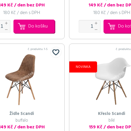
149 Kč / den bez DPH
149 Kč / den bez D
180 Kč / den s DPH
180 Kč / den s DPH
Do košíku
Do ko
č. produktu:
1-S
č. produktu
NOVINKA
Židle Scandi
Křeslo Scandi
buffalo
bílé
149 Kč / den bez DPH
159 Kč / den bez D