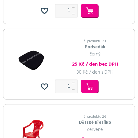
č. produktu 23
Podsedák
černý
25 Kč / den bez DPH
30 Kč / den s DPH
č. produktu 26
Dětské křesílko
červené