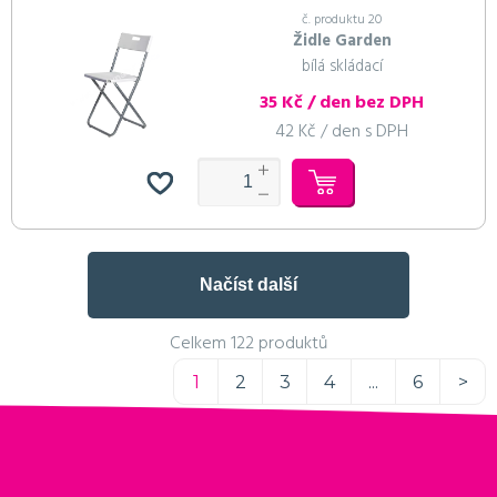
č. produktu 20
Židle Garden
bílá skládací
35 Kč / den bez DPH
42 Kč / den s DPH
Načíst další
Celkem 122 produktů
1
2
3
4
...
6
>