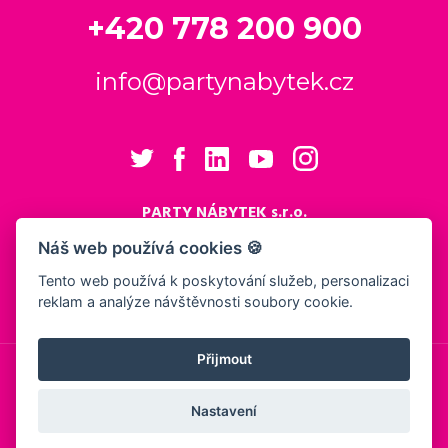
+420 778 200 900
info@partynabytek.cz
PARTY NÁBYTEK s.r.o.
Cukrovarská 984
Náš web používá cookies 🍪
Logistický areál Cukrovar Čakovice
Tento web používá k poskytování služeb, personalizaci
196 00 Praha 9 - Čakovice
reklam a analýze návštěvnosti soubory cookie.
Nastavení cookies
Přijmout
© 2026, PARTY NÁBYTEK s.r.o.
Obchodní podmínky
Ochrana osobních údajů
Showroom
Nastavení