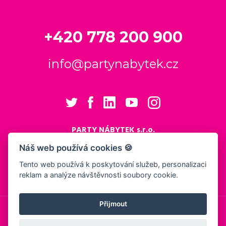
+420 778 200 900
info@partynabytek.cz
PARTY NÁBYTEK s.r.o.
Cukrovarská 984
Náš web používá cookies 🍪
Logistický areál Cukrovar Čakovice
Tento web používá k poskytování služeb, personalizaci
196 00 Praha 9 - Čakovice
reklam a analýze návštěvnosti soubory cookie.
Nastavení cookies
Přijmout
© 2026, PARTY NÁBYTEK s.r.o.