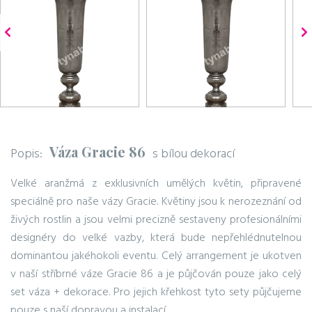
Váza Gracie 86
Popis:
s bílou dekorací
Velké aranžmá z exklusivních umělých květin, připravené
speciálně pro naše vázy Gracie. Květiny jsou k nerozeznání od
živých rostlin a jsou velmi precizně sestaveny profesionálními
designéry do velké vazby, která bude nepřehlédnutelnou
dominantou jakéhokoli eventu. Celý arrangement je ukotven
v naší stříbrné váze Gracie 86 a je půjčován pouze jako celý
set váza + dekorace. Pro jejich křehkost tyto sety půjčujeme
pouze s naší dopravou a instalací.