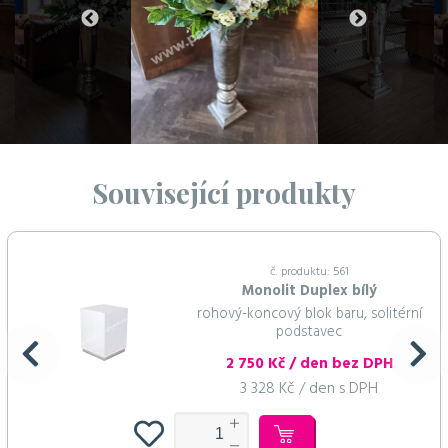
Související produkty
č. produktu: 561
Monolit Duplex bílý
rohový-koncový blok baru, solitérní
podstavec
2 750 Kč / den bez DPH
3 328 Kč / den s DPH