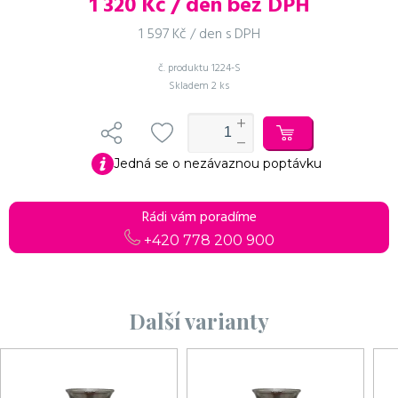
1 320
Kč / den bez DPH
1 597 Kč / den s DPH
č. produktu
1224-S
Skladem
2 ks
Jedná se o nezávaznou poptávku
Rádi vám poradíme
+420 778 200 900
Další varianty