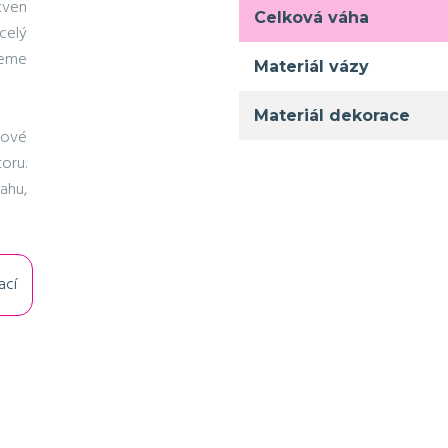
tven
Celková váha
celý
jeme
Materiál vázy
Materiál dekorace
hové
oru.
ahu,
ací