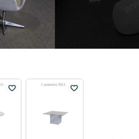
1-S
č. produktu: 105-S
č. produktu: 500-S