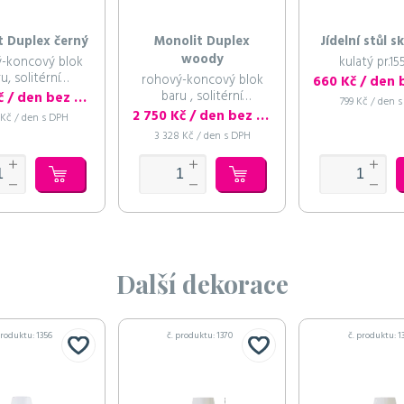
t Duplex černý
Monolit Duplex
Jídelní stůl s
woody
-koncový blok
kulatý pr.15
u, solitérní
rohový-koncový blok
odstavec
baru , solitérní
3 100 Kč / den bez DPH
799 Kč / den 
podstavec
2 750 Kč / den bez DPH
 Kč / den s DPH
3 328 Kč / den s DPH
Další dekorace
produktu: 1356
č. produktu: 1370
č. produktu: 1