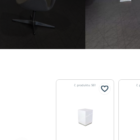
č. produktu: 561
č.