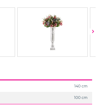
140 cm
100 cm