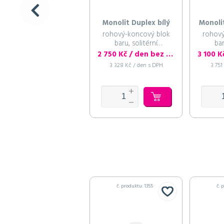
Monolit Duplex bílý
Monoli
rohový-koncový blok
rohový
baru, solitérní
bar
podstavec
p
2 750 Kč / den bez DPH
3 328 Kč / den s DPH
3 751
č. produktu: 1355
č. 