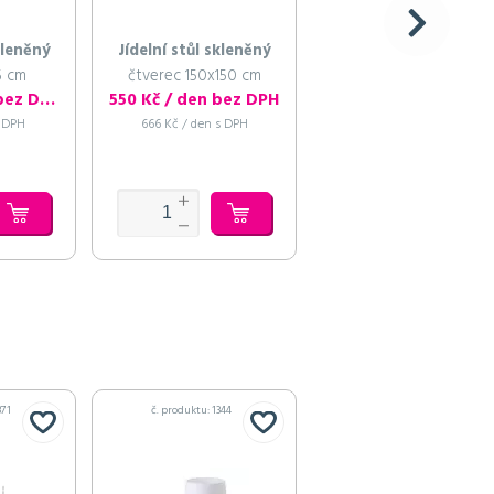
kleněný
Jídelní stůl skleněný
Bar Duplex
5 cm
čtverec 150x150 cm
bílý s bílou nástavbou
660 Kč / den bez DPH
550 Kč / den bez DPH
3 300 Kč / den bez
s DPH
666 Kč / den s DPH
3 993 Kč / den s DPH
371
č. produktu: 1344
č. produktu: 1345