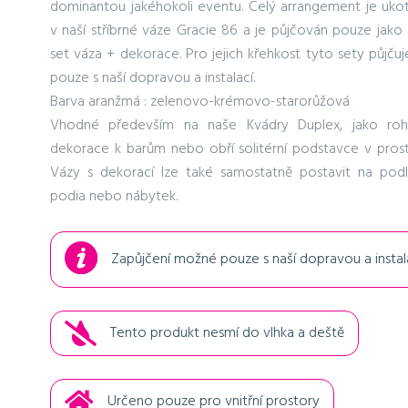
dominantou jakéhokoli eventu. Celý arrangement je uko
v naší stříbrné váze Gracie 86 a je půjčován pouze jako 
set váza + dekorace. Pro jejich křehkost tyto sety půjču
pouze s naší dopravou a instalací.
Barva aranžmá : zelenovo-krémovo-starorůžová
Vhodné především na naše Kvádry Duplex, jako ro
dekorace k barům nebo obří solitérní podstavce v prost
Vázy s dekorací lze také samostatně postavit na podl
podia nebo nábytek.
Zapůjčení možné pouze s naší dopravou a instal
Tento produkt nesmí do vlhka a deště
Určeno pouze pro vnitřní prostory