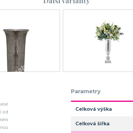
Další varianty
Parametry
vené
Celková výška
í od
ními
Celková šířka
lnou