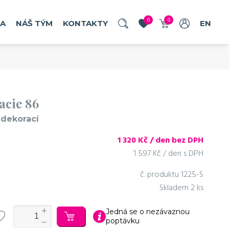
0
0
RA
NÁŠ TÝM
KONTAKTY
EN
acie 86
 dekorací
1 320
Kč / den bez DPH
1 597 Kč / den s DPH
č. produktu
1225-S
Skladem
2 ks
Jedná se o nezávaznou
poptávku