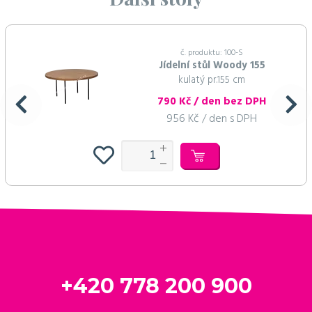
č. produktu: 100-S
Jídelní stůl Woody 155
kulatý pr.155 cm
790 Kč / den bez DPH
956 Kč / den s DPH
+420 778 200 900