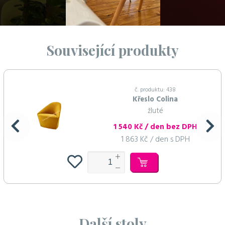
Související produkty
č. produktu: 438
Křeslo Colina
žluté
1 540 Kč / den bez DPH
1 863 Kč / den s DPH
Další stoly