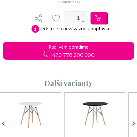
Skladem
29 ks
Jedná se o nezávaznou poptávku
Rádi vám poradíme
+420 778 200 900
Další varianty