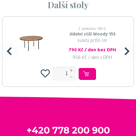
Další stoly
č. produktu: 100-S
Jídelní stůl Woody 155
kulatý pr.155 cm
790 Kč / den bez DPH
956 Kč / den s DPH
+420 778 200 900