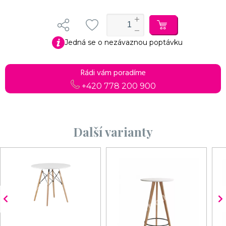
Jedná se o nezávaznou poptávku
Rádi vám poradíme
+420 778 200 900
Další varianty