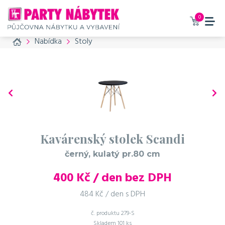
0
Home
Nabídka
Stoly
Kavárenský stolek Scandi
černý, kulatý pr.80 cm
400
Kč / den bez DPH
484 Kč / den s DPH
č. produktu
279-S
Skladem
101 ks