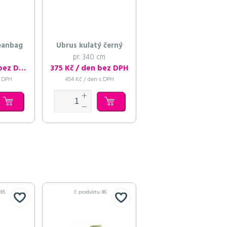
eanbag
Ubrus kulatý černý
pr. 340 cm
460 Kč / den bez DPH
375 Kč / den bez DPH
s DPH
454 Kč / den s DPH
 85
č. produktu: 86
č. produktu: 87