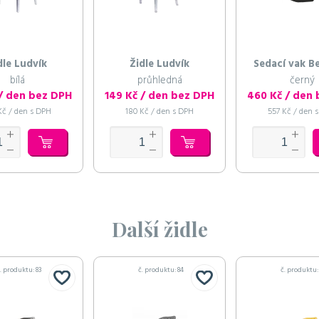
dle Ludvík
Židle Ludvík
Sedací vak B
bílá
průhledná
černý
 / den bez DPH
149 Kč / den bez DPH
Kč / den s DPH
180 Kč / den s DPH
557 Kč / den 
Další židle
. produktu: 83
č. produktu: 84
č. produktu: