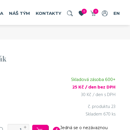
0
0
RA
NÁŠ TÝM
KONTAKTY
EN
ák
Skladová zásoba 600+
25
Kč / den bez DPH
30 Kč / den s DPH
č. produktu
23
Skladem
670 ks
Jedná se o nezávaznou