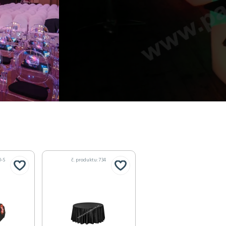
0-S
č. produktu: 734