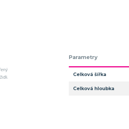
Parametry
řený
Celková šířka
dli.
Celková hloubka