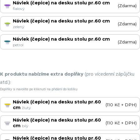
Návlek (čepice) na desku stolu pr.60 cm
(Zdarma)
fialový
Návlek (čepice) na desku stolu pr.60 cm
(Zdarma)
zelený
Návlek (čepice) na desku stolu pr.60 cm
(Zdarma)
petrol
K produktu nabízíme extra doplňky
(pro vícedenní zápůjčku
atd.):
Doplňky si navolíte po kliknutí na přidání do košíku
Návlek (čepice) na desku stolu pr.60
(110 Kč + DPH)
cm
žlutý
Návlek (čepice) na desku stolu pr.60
(110 Kč + DPH)
cm
bílý
Návlek (čepice) na desku stolu pr.60