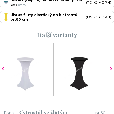
(110 Kč + DPH)
cm
petrol
Ubrus žlutý elastický na bistrostůl
(135 Kč + DPH)
pr.60 cm
Další varianty
Bistrostůl se žlutým
Popis:
pr.60