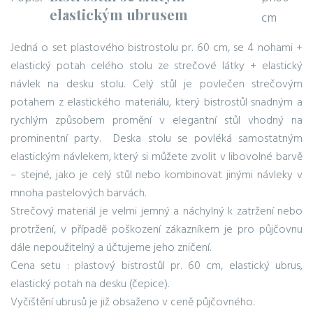
elastickým ubrusem
cm
Jedná o set plastového bistrostolu pr. 60 cm, se 4 nohami +
elastický potah celého stolu ze strečové látky + elastický
návlek na desku stolu. Celý stůl je povlečen strečovým
potahem z elastického materiálu, který bistrostůl snadným a
rychlým způsobem promění v elegantní stůl vhodný na
prominentní party. Deska stolu se povléká samostatným
elastickým návlekem, který si můžete zvolit v libovolné barvě
– stejné, jako je celý stůl nebo kombinovat jinými návleky v
mnoha pastelových barvách.
Strečový materiál je velmi jemný a náchylný k zatržení nebo
protržení, v případě poškození zákazníkem je pro půjčovnu
dále nepoužitelný a účtujeme jeho zničení.
Cena setu : plastový bistrostůl pr. 60 cm, elastický ubrus,
elastický potah na desku (čepice).
Vyčištění ubrusů je již obsaženo v ceně půjčovného.