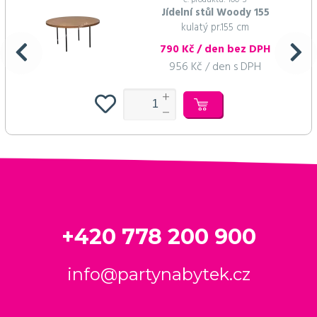
č. produktu: 100-S
Jídelní stůl Woody 155
kulatý pr.155 cm
790 Kč / den bez DPH
956 Kč / den s DPH
+420 778 200 900
info@partynabytek.cz