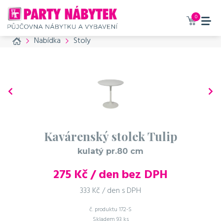
0
Home
Nabídka
Stoly
Kavárenský stolek Tulip
kulatý pr.80 cm
275
Kč / den bez DPH
333 Kč / den s DPH
č. produktu
172-S
Skladem
93 ks