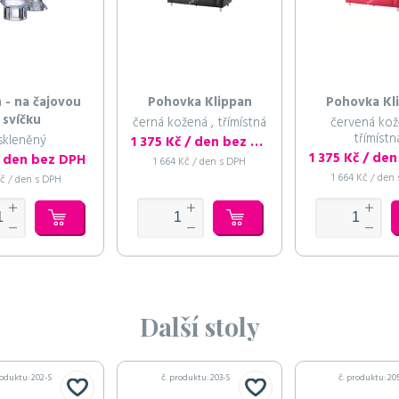
 - na čajovou
Pohovka Klippan
Pohovka Kl
svíčku
černá kožená , třímístná
červená kož
třímístn
skleněný
1 375 Kč / den bez DPH
/ den bez DPH
1 664 Kč / den s DPH
1 664 Kč / den
Kč / den s DPH
Další stoly
roduktu: 202-S
č. produktu: 203-S
č. produktu: 20