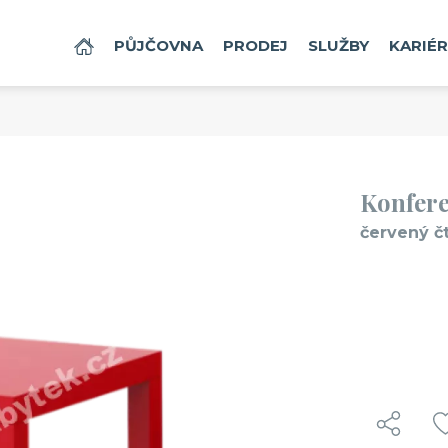
DOMŮ
PŮJČOVNA
PRODEJ
SLUŽBY
KARIÉ
Konfere
červený č