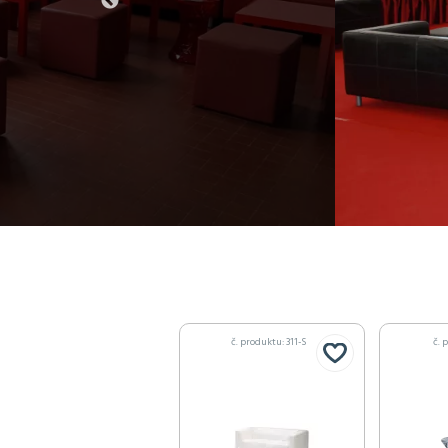
č. produktu: 311-S
č. 