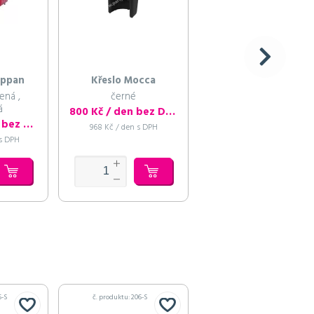
ippan
Křeslo Mocca
Křeslo Mocca
ená ,
černé
hořčicové - žluté
á
800 Kč / den bez DPH
800 Kč / den bez 
1 375 Kč / den bez DPH
968 Kč / den s DPH
968 Kč / den s DPH
 s DPH
5-S
č. produktu: 206-S
č. produktu: 245-S