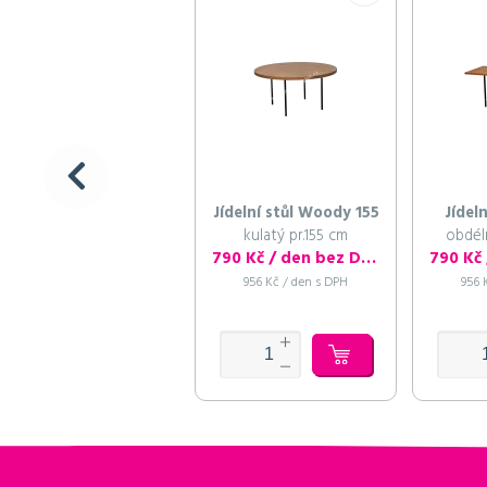
Jídelní stůl Woody 155
Jídel
kulatý pr.155 cm
obdél
790 Kč / den bez DPH
956 Kč / den s DPH
956 