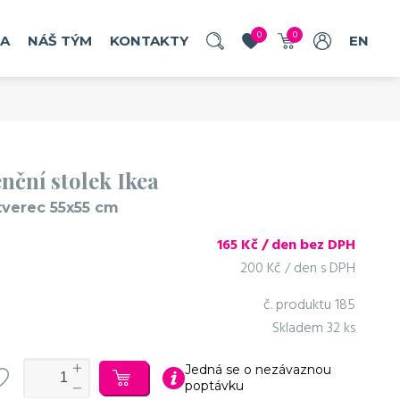
0
0
RA
NÁŠ TÝM
KONTAKTY
EN
nční stolek Ikea
tverec 55x55 cm
165
Kč / den bez DPH
200 Kč / den s DPH
č. produktu
185
Skladem
32 ks
Jedná se o nezávaznou
poptávku