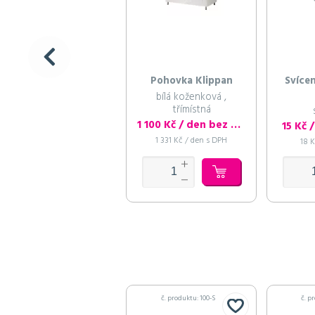
Pohovka Klippan
Svícen
bílá koženková ,
třímístná
1 100 Kč / den bez DPH
15 Kč 
1 331 Kč / den s DPH
18 
č. produktu: 100-S
č. p