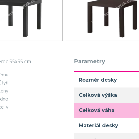
erec 55x55 cm
Parametry
kému
Rozměr desky
Čtyři
ženy
Celková výška
adno
ce v
Celková váha
Materiál desky