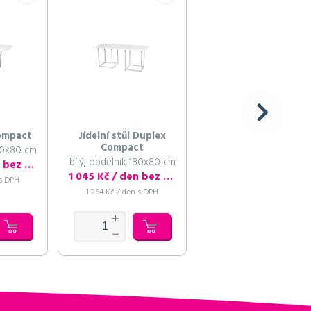
Compact
Jídelní stůl Duplex
Jídelní stůl Peak
Compact
180x80 cm
bílý obdélník, se
bílý, obdélnik 180x80 cm
skleněnou deskou
1 045 Kč / den bez DPH
180x80 cm
1 045 Kč / den bez DPH
1 045 Kč / den bez D
 s DPH
1 264 Kč / den s DPH
1 264 Kč / den s DPH