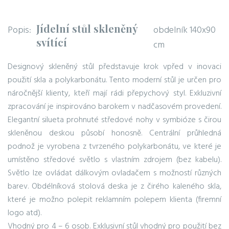
Jídelní stůl skleněný
Popis:
obdelník 140x90
svítící
cm
Designový skleněný stůl představuje krok vpřed v inovaci
použití skla a polykarbonátu. Tento moderní stůl je určen pro
náročnější klienty, kteří mají rádi přepychový styl. Exkluzivní
zpracování je inspirováno barokem v nadčasovém provedení.
Elegantní silueta prohnuté středové nohy v symbióze s čirou
skleněnou deskou působí honosně. Centrální průhledná
podnož je vyrobena z tvrzeného polykarbonátu, ve které je
umístěno středové světlo s vlastním zdrojem (bez kabelu).
Světlo lze ovládat dálkovým ovladačem s možností různých
barev. Obdélníková stolová deska je z čirého kaleného skla,
které je možno polepit reklamním polepem klienta (firemní
logo atd).
Vhodný pro 4 – 6 osob. Exklusivní stůl vhodný pro použití bez