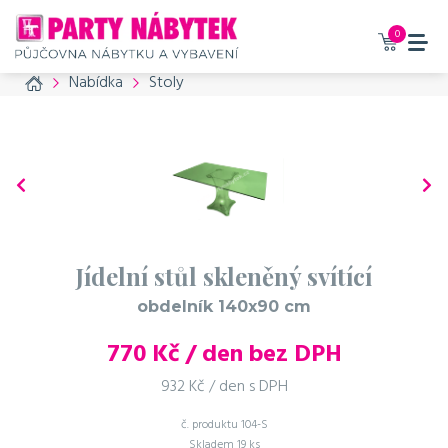
0
Home
Nabídka
Stoly
Jídelní stůl skleněný svítící
obdelník 140x90 cm
770
Kč / den bez DPH
932 Kč / den s DPH
č. produktu
104-S
Skladem
19 ks