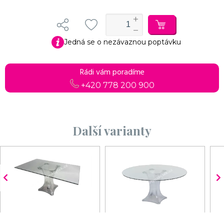
Jedná se o nezávaznou poptávku
Rádi vám poradíme
+420 778 200 900
Další varianty