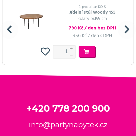
č. produktu: 100-S
Jídelní stůl Woody 155
kulatý pr.155 cm
790 Kč / den bez DPH
956 Kč / den s DPH
+420 778 200 900
info@partynabytek.cz