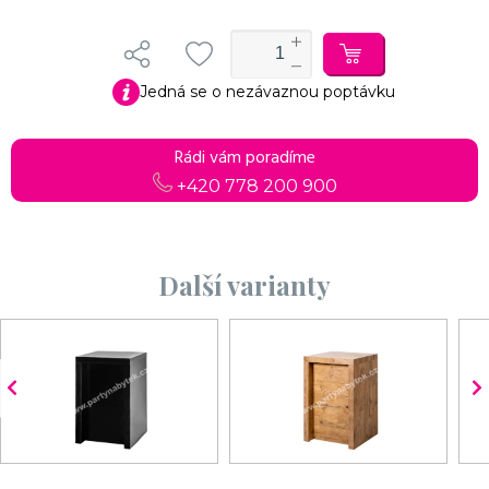
Jedná se o nezávaznou poptávku
Rádi vám poradíme
+420 778 200 900
Další varianty