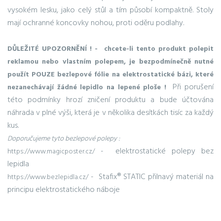
vysokém lesku, jako celý stůl a tím působí kompaktně. Stoly
mají ochranné koncovky nohou, proti oděru podlahy.
DŮLEŽITÉ UPOZORNĚNÍ ! - chcete-li tento produkt polepit
reklamou nebo vlastním polepem, je bezpodmínečně nutné
použít POUZE bezlepové fólie na elektrostatické bázi, které
Při porušení
nezanechávají žádné lepidlo na lepené ploše !
této podmínky hrozí zničení produktu a bude účtována
náhrada v plné výši, která je v několika desítkách tisíc za každý
kus.
Doporučujeme tyto bezlepové polepy :
- elektrostatické polepy bez
https://www.magicposter.cz/
lepidla
- Stafix® STATIC přilnavý materiál na
https://www.bezlepidla.cz/
principu elektrostatického náboje