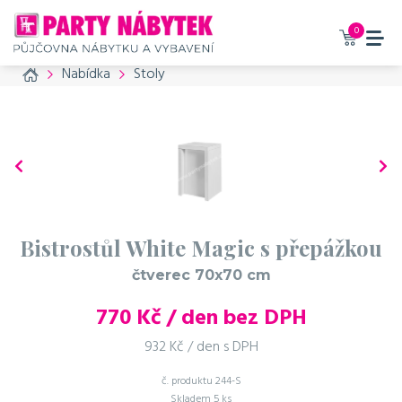
0
Home
Nabídka
Stoly
Bistrostůl White Magic s přepážkou
čtverec 70x70 cm
770
Kč / den bez DPH
932 Kč / den s DPH
č. produktu
244-S
Skladem
5 ks