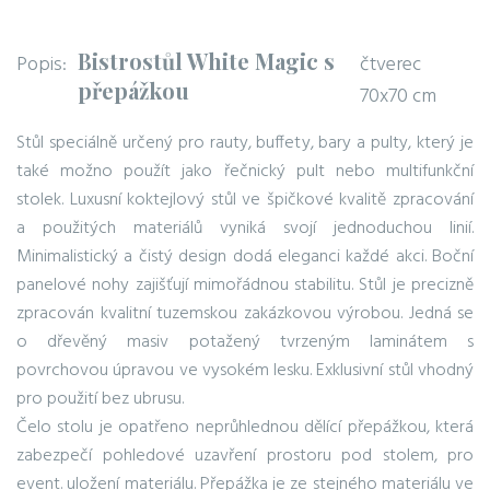
Bistrostůl White Magic s
Popis:
čtverec
přepážkou
70x70 cm
Stůl speciálně určený pro rauty, buffety, bary a pulty, který je
také možno použít jako řečnický pult nebo multifunkční
stolek. Luxusní koktejlový stůl ve špičkové kvalitě zpracování
a použitých materiálů vyniká svojí jednoduchou linií.
Minimalistický a čistý design dodá eleganci každé akci. Boční
panelové nohy zajišťují mimořádnou stabilitu. Stůl je precizně
zpracován kvalitní tuzemskou zakázkovou výrobou. Jedná se
o dřevěný masiv potažený tvrzeným laminátem s
povrchovou úpravou ve vysokém lesku. Exklusivní stůl vhodný
pro použití bez ubrusu.
Čelo stolu je opatřeno neprůhlednou dělící přepážkou, která
zabezpečí pohledové uzavření prostoru pod stolem, pro
event. uložení materiálu. Přepážka je ze stejného materiálu ve