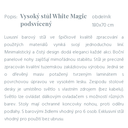
Vysoký stůl White Magic
Popis:
obdelník
podsvícený
180x70 cm
Luxusní barový stůl ve špičkové kvalitě zpracování a
použitých materiálů vyniká svojí jednoduchou linií.
Minimalistický a čistý design dodá eleganci každé akci. Boční
panelové nohy zajišťují mimořádnou stabilitu. Stůl je precizně
zpracován kvalitní tuzemskou zakázkovou výrobou. Jedná se
o dřevěný masiv potažený tvrzeným laminátem s
povrchovou úpravou ve vysokém lesku. Zespodu stolové
desky je umístěno světlo s vlastním zdrojem (bez kabelu).
Světlo lze ovládat dálkovým ovladačem s možností různých
barev. Stoly mají ochranné koncovky nohou, proti oděru
podlahy. S barovými židlemi vhodný pro 6 osob. Exklusivní stůl
vhodný pro použití bez ubrusu.