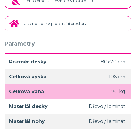
Tento produkt nesmí do vlhka a deště
Určeno pouze pro vnitřní prostory
Parametry
Rozměr desky
180x70 cm
Celková výška
106 cm
Celková váha
70 kg
Materiál desky
Dřevo / laminát
Materiál nohy
Dřevo / laminát