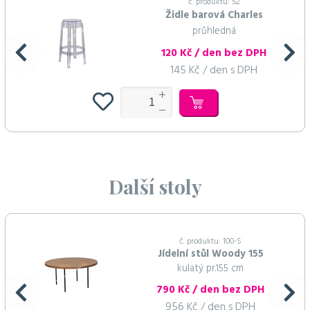
č. produktu: 52
Židle barová Charles
průhledná
120 Kč / den bez DPH
145 Kč / den s DPH
Další stoly
č. produktu: 100-S
Jídelní stůl Woody 155
kulatý pr.155 cm
790 Kč / den bez DPH
956 Kč / den s DPH