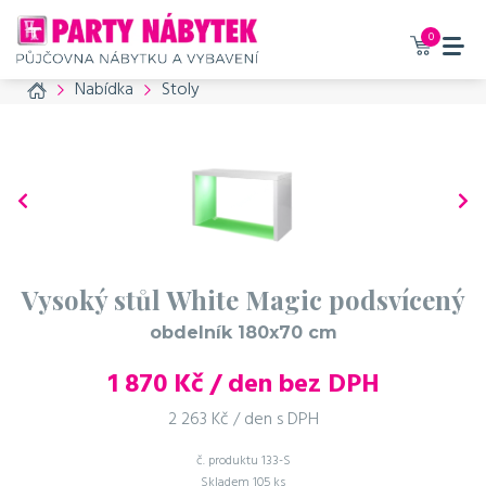
0
Home
Nabídka
Stoly
Vysoký stůl White Magic podsvícený
obdelník 180x70 cm
1 870
Kč / den bez DPH
2 263 Kč / den s DPH
č. produktu
133-S
Skladem
105 ks