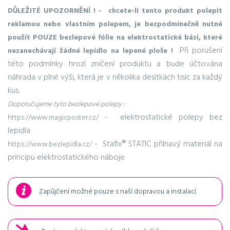
DŮLEŽITÉ UPOZORNĚNÍ ! - chcete-li tento produkt polepit
reklamou nebo vlastním polepem, je bezpodmínečně nutné
použít POUZE bezlepové fólie na elektrostatické bázi, které
Při porušení
nezanechávají žádné lepidlo na lepené ploše !
této podmínky hrozí zničení produktu a bude účtována
náhrada v plné výši, která je v několika desítkách tisíc za každý
kus.
Doporučujeme tyto bezlepové polepy :
- elektrostatické polepy bez
https://www.magicposter.cz/
lepidla
- Stafix® STATIC přilnavý materiál na
https://www.bezlepidla.cz/
principu elektrostatického náboje
Zapůjčení možné pouze s naší dopravou a instalací