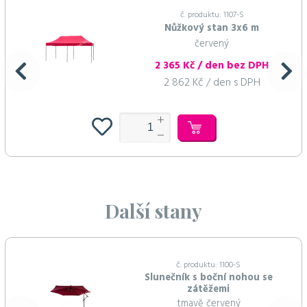
č. produktu: 1107-S
Nůžkový stan 3x6 m
červený
2 365 Kč / den bez DPH
2 862 Kč / den s DPH
Další stany
č. produktu: 1100-S
Slunečník s boční nohou se
zátěžemi
tmavě červený