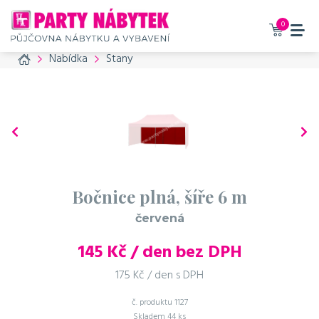
0
Home
Nabídka
Stany
Bočnice plná, šíře 6 m
červená
145
Kč / den bez DPH
175 Kč / den s DPH
č. produktu
1127
Skladem
44 ks