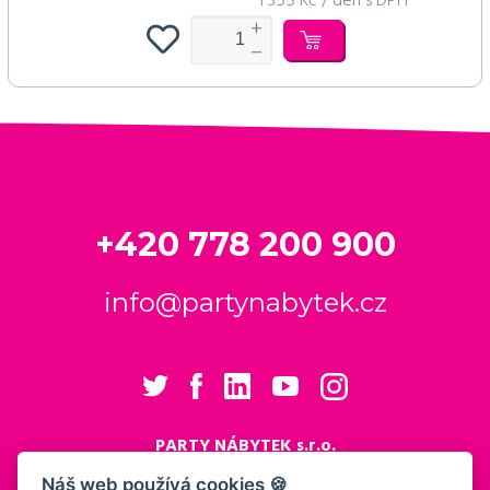
1 355 Kč / den s DPH
+420 778 200 900
info@partynabytek.cz
PARTY NÁBYTEK s.r.o.
Cukrovarská 984
Náš web používá cookies 🍪