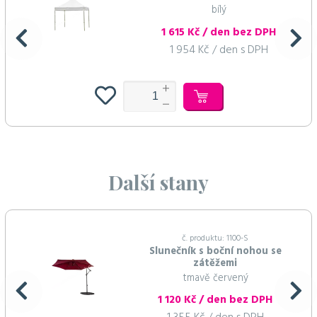
bílý
1 615 Kč / den bez DPH
1 954 Kč / den s DPH
Další stany
č. produktu: 1100-S
Slunečník s boční nohou se
zátěžemi
tmavě červený
1 120 Kč / den bez DPH