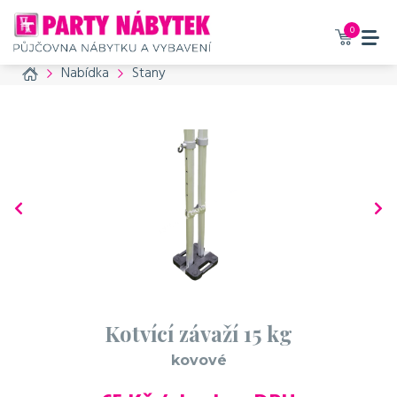
0
Home
Nabídka
Stany
Kotvící závaží 15 kg
kovové