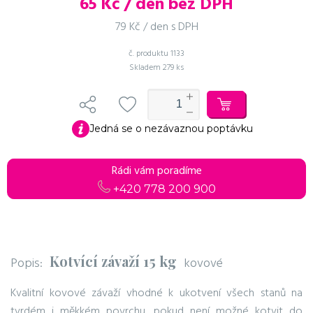
65
Kč / den bez DPH
79 Kč / den s DPH
č. produktu
1133
Skladem
279 ks
Jedná se o nezávaznou poptávku
Rádi vám poradíme
+420 778 200 900
Kotvící závaží 15 kg
Popis:
kovové
Kvalitní kovové závaží vhodné k ukotvení všech stanů na
tvrdém i měkkém povrchu, pokud není možné kotvit do