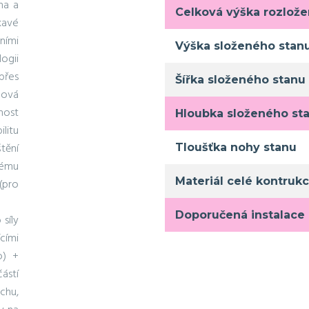
ha a
Celková výška rozlož
kavé
ními
Výška složeného stan
ogii
přes
Šířka složeného stanu
lová
nost
Hloubka složeného st
ilitu
štění
Tloušťka nohy stanu
hému
Materiál celé kontruk
(pro
Doporučená instalace
síly
cími
o) +
ástí
chu,