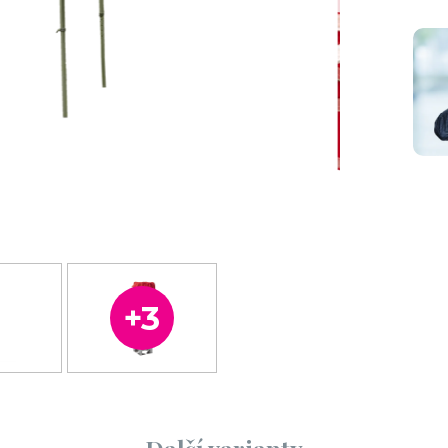
Okap 3 m
Světelný LED řetěz
bílý
černý 6,1 m
40 Kč / den bez DPH
275 Kč / den bez DPH
48 Kč / den s DPH
333 Kč / den s DPH