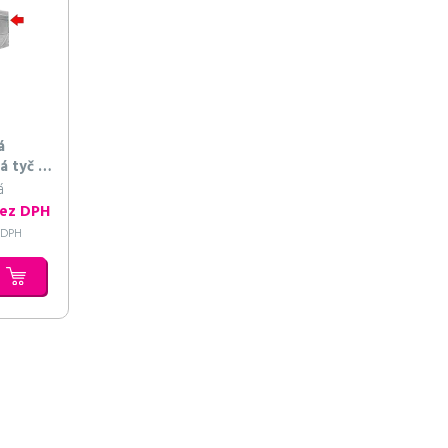
á
á tyč 3
á
bez DPH
s DPH