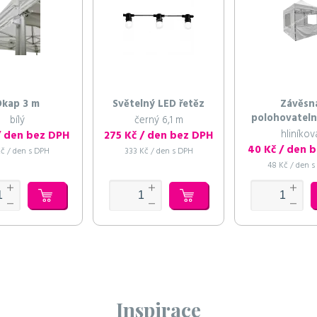
kap 3 m
Světelný LED řetěz
Závěsn
polohovateln
bílý
černý 6,1 m
m
hliníkov
/ den bez DPH
275 Kč / den bez DPH
40 Kč / den 
č / den s DPH
333 Kč / den s DPH
48 Kč / den 
Inspirace