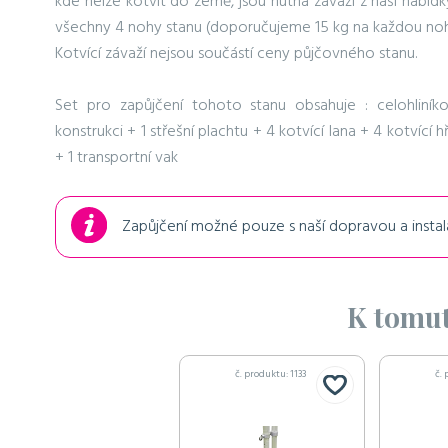
kde nelze kotvit do země, jsou nutná závaží z naší nabídk
všechny 4 nohy stanu (doporučujeme 15 kg na každou noh
Kotvící závaží nejsou součástí ceny půjčovného stanu.
Set pro zapůjčení tohoto stanu obsahuje : celohliník
konstrukci + 1 střešní plachtu + 4 kotvící lana + 4 kotvící 
+ 1 transportní vak
Zapůjčení možné pouze s naší dopravou a instal
K tomut
č. produktu: 1133
č. 