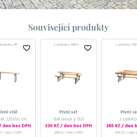
Související produkty
 produktu: 197
č. produktu: 1000-S
č. produktu: 100
ivní stůl
Pivní set
Pivní se
ník 220x50 cm
dvě lavice a stůl
s opěrk
 / den bez DPH
330 Kč / den bez DPH
385 Kč / den 
Kč / den s DPH
399 Kč / den s DPH
466 Kč / den 