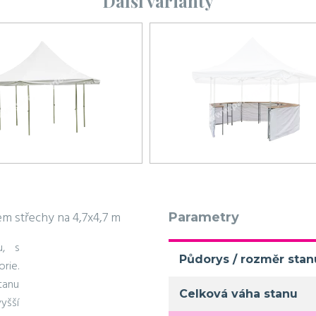
Další varianty
em střechy na 4,7x4,7 m
Parametry
u, s
Půdorys / rozměr stan
rie.
tanu
Celková váha stanu
yšší