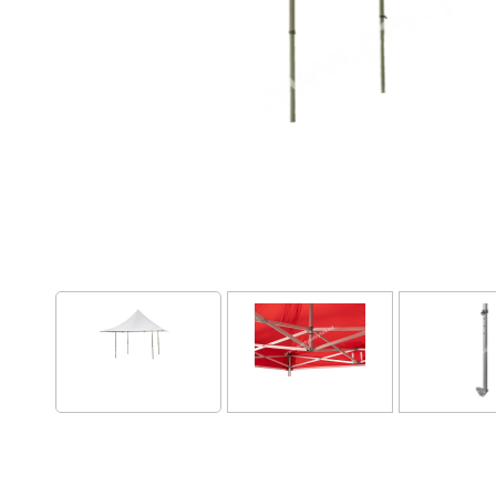
Kotvící závaží 15 kg
kovové
65 Kč / den bez DPH
79 Kč / den s DPH
Do košíku