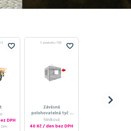
1-S
č. produktu: 1135
č. produktu: 1349-S
t
Závěsná
Slavobrána svatební
polohovatelná tyč 3
ou
zdobená
m
hliníková
bez DPH
1 200 Kč / den bez DPH
40 Kč / den bez DPH
s DPH
1 452 Kč / den s DPH