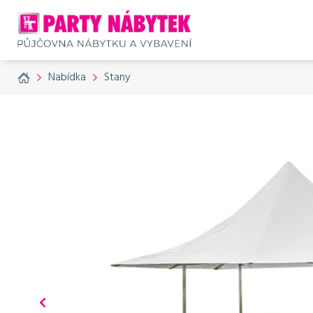
Nůžkov
Home
Nabídka
Stany
1 560 K
1888 Kč
Přísluš
č. produktu: 1133