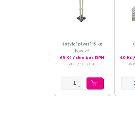
Kotvící závaží 15 kg
O
kovové
65 Kč / den bez DPH
40 Kč 
79 Kč / den s DPH
48 K