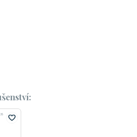
šenství:
135