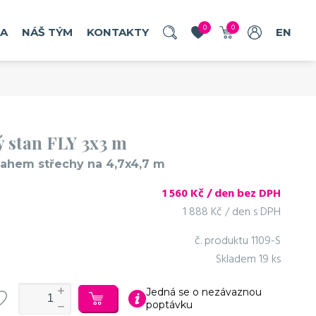
u
0
0
RA
NÁŠ TÝM
KONTAKTY
EN
 stan FLY 3x3 m
esahem střechy na 4,7x4,7 m
objednat
1 560
Kč / den bez DPH
č. produktu: 1135
1 888 Kč / den s DPH
č. produktu
1109-S
Skladem
19 ks
Jedná se o nezávaznou
poptávku