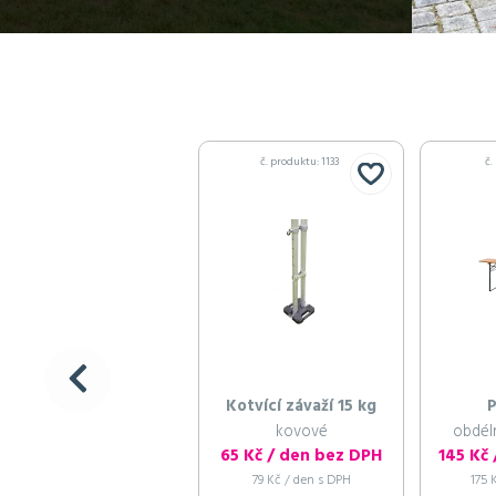
č. produktu: 1133
č.
Kotvící závaží 15 kg
P
kovové
obdél
65 Kč / den bez DPH
145 Kč
79 Kč / den s DPH
175 