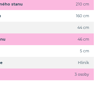
eného stanu
210 cm
u
160 cm
44 cm
anu
46 cm
5 cm
ce
Hliník
3 osoby