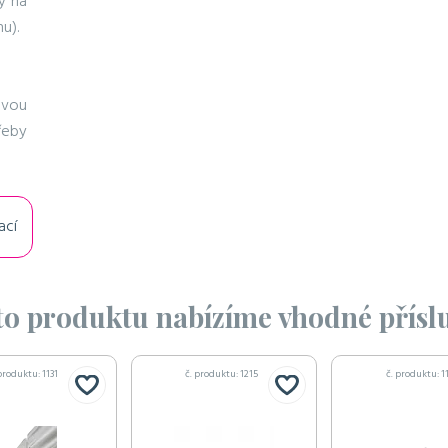
y na
u).
ovou
hřeby
ací
o produktu nabízíme vhodné příslu
produktu: 1131
č. produktu: 1215
č. produktu: 1