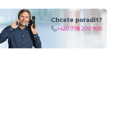
Závěsná polohovatelná
Chcete poradit?
tyč 3 m
hliníková
+420 778 200 900
40 Kč / den bez DPH
48 Kč / den s DPH
Pokračovat v objednávce