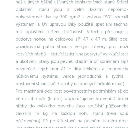
než u jiných běžně užívaných konkurenčních stanů. Střec
opláštění stanu jsou z velmi kvalitní nepromo
polyesterové tkaniny 300 g/m2 s vrstvou PVC, speciál
výztuhami a UV úpravou. Díky použité speciální technol
má opláštění sníženu hořlavost. Střecha přesahuje 
půdorys nohou na celkovou šíři 4,7 x 4,7 m. Silná oce
pozinkovaná patka stanu s velkými otvory pro mož
kotvících hřebů + kotvící jistící lana poskytují vynikající stab
a ukotvení. Stany jsou pevné, stabilní a při správném zaji
bezpečné. Jejich montáž je díky lehkému a jednoduc
nůžkovému systému velice jednoduchá a rychlá 
postavení stanu stačí 3 osoby na pouhých několik minut).
Pro maximální odolnost povětrnostním podmínkám až do 
větru 24 km/h (6 m/s) doporučujeme kotvení 4 kotví
hřeby do měkkého povrchu (jsou součástí půjčovnéh
závažím 15 kg. na každou nohu stanu (není souč
půjčovného). Při použití stanů na pevném tvrdém povr