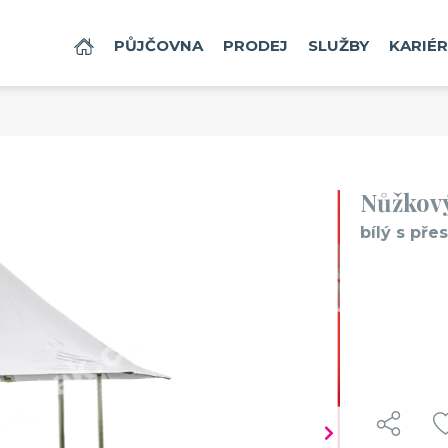
Vaše zboží bylo přidáno do košík
DOMŮ
PŮJČOVNA
PRODEJ
SLUŽBY
KARIÉ
ý stan FLY 3x3 m - bílý s přesahem střechy na 4,7x4,7 m
č / den bez DPH
 / den s DPH
Nůžkový
bílý s př
enství, které doporučujeme také 
č. produktu: 1131
č. produktu: 1215