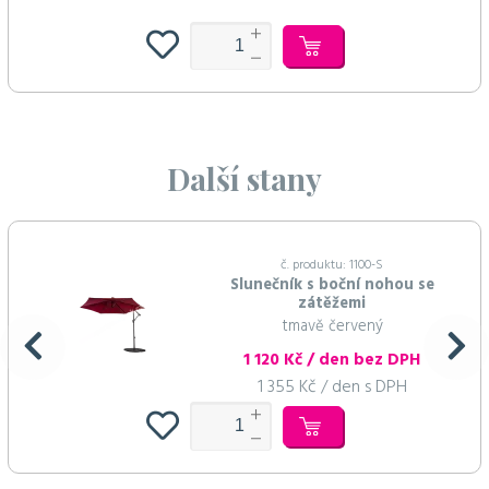
Další stany
č. produktu: 1100-S
Slunečník s boční nohou se
zátěžemi
tmavě červený
1 120 Kč / den bez DPH
1 355 Kč / den s DPH