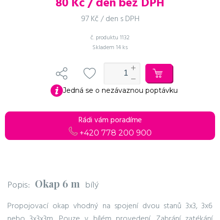
80
Kč / den bez DPH
97 Kč / den s DPH
č. produktu
1132
Skladem
14 ks
Jedná se o nezávaznou poptávku
Rádi vám poradíme
+420 778 200 900
Okap 6 m
Popis:
bílý
Propojovací okap vhodný na spojení dvou stanů 3x3, 3x6
nebo 3x3x3m. Pouze v bílém provedení. Zabrání zatékání