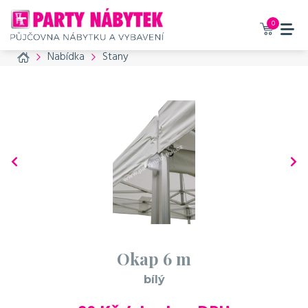
0
Home
Nabídka
Stany
Okap 6 m
bílý