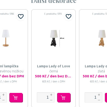
Další dekorace
produktu: 1356
č. produktu: 1370
č. produktu: 1
ní lampička
Lampa Lady of Love
Lampa Lady o
dřevěnou nožkou
černá
zlatá
 / den bez DPH
500 Kč / den bez DPH
Kč / den s DPH
605 Kč / den s DPH
605 Kč / den 