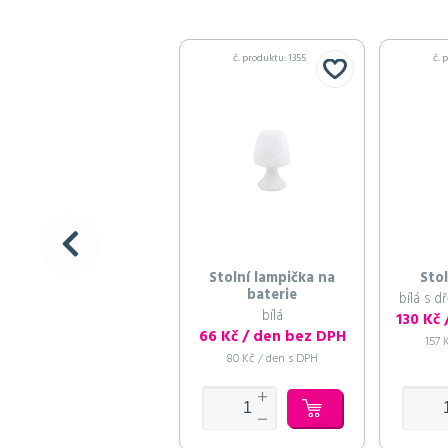
č. produktu: 1355
č. 
Stolní lampička na
Stol
baterie
bílá s 
bílá
130 Kč
66 Kč / den bez DPH
157 
80 Kč / den s DPH