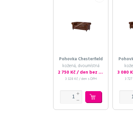
Pohovka Chesterfield
Pohovk
kožená, dvoumístná
kože
2 750 Kč / den bez DPH
3 328 Kč / den s DPH
3 727