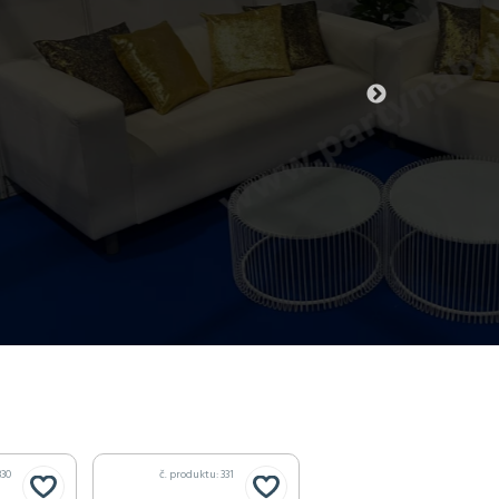
330
č. produktu: 331