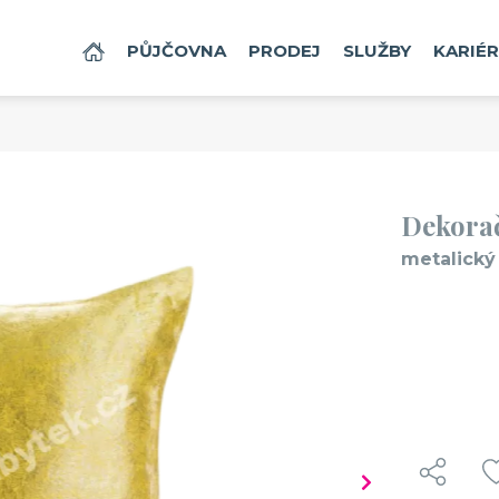
DOMŮ
PŮJČOVNA
PRODEJ
SLUŽBY
KARIÉ
Dekorač
metalický