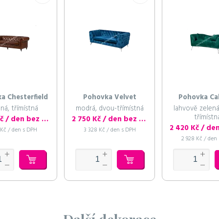
a Chesterfield
Pohovka Velvet
Pohovka Ca
ná, třímístná
modrá, dvou-třímístná
lahvově zelená
třímístn
3 080 Kč / den bez DPH
2 750 Kč / den bez DPH
 Kč / den s DPH
3 328 Kč / den s DPH
2 928 Kč / den