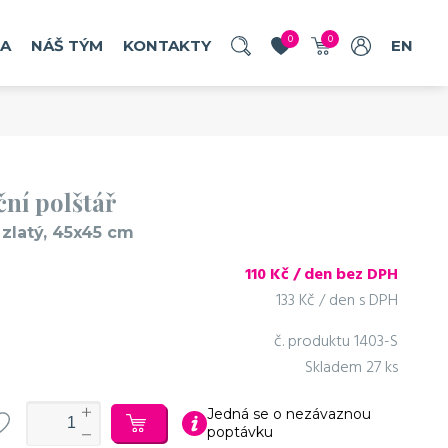
0
0
RA
NÁŠ TÝM
KONTAKTY
EN
ní polštář
 zlatý, 45x45 cm
110
Kč / den bez DPH
133 Kč / den s DPH
č. produktu
1403-S
Skladem
27 ks
Jedná se o nezávaznou
poptávku