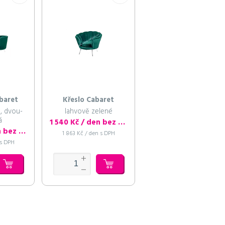
baret
Křeslo Cabaret
, dvou-
lahvově zelené
á
1 540 Kč / den bez DPH
2 420 Kč / den bez DPH
1 863 Kč / den s DPH
 s DPH