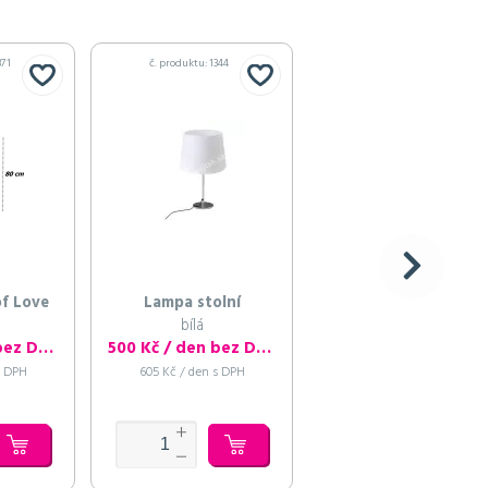
371
č. produktu: 1344
č. produktu: 1345
f Love
Lampa stolní
Lampa stojací
bílá
bílá
500 Kč / den bez DPH
500 Kč / den bez DPH
550 Kč / den bez DP
s DPH
605 Kč / den s DPH
666 Kč / den s DPH