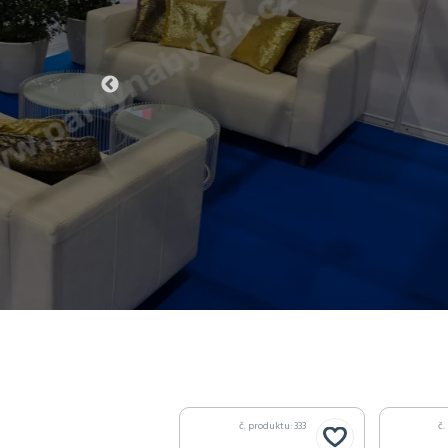
č. produktu: 333
č.