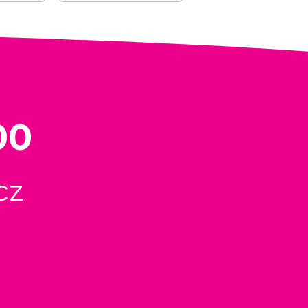
00
cz