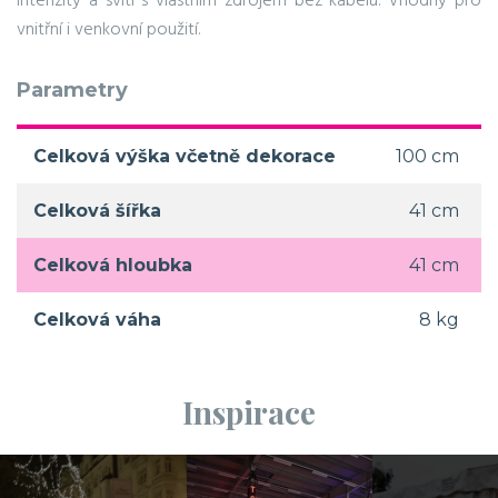
intenzity a svítí s vlastním zdrojem bez kabelu. Vhodný pro
vnitřní i venkovní použití.
Parametry
Celková výška včetně dekorace
100 cm
Celková šířka
41 cm
Celková hloubka
41 cm
Celková váha
8 kg
Inspirace