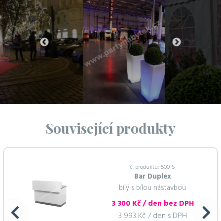
Související produkty
č. produktu: 500-S
Bar Duplex
bílý s bílou nástavbou
3 300 Kč / den bez DPH
3 993 Kč / den s DPH