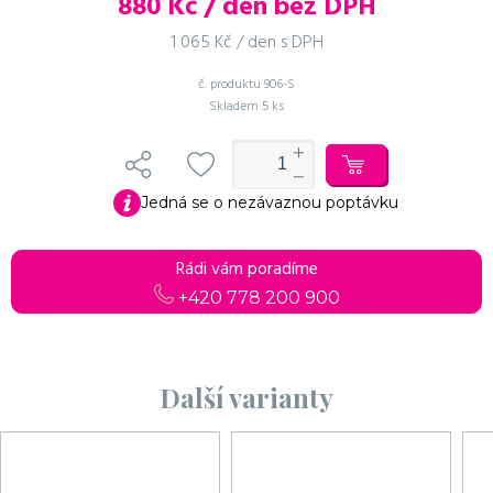
880
Kč / den bez DPH
1 065 Kč / den s DPH
č. produktu
906-S
Skladem
5 ks
Jedná se o nezávaznou poptávku
Rádi vám poradíme
+420 778 200 900
Další varianty