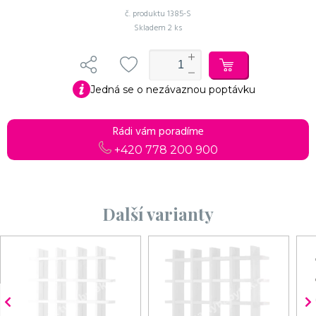
č. produktu
1385-S
Skladem
2 ks
Jedná se o nezávaznou poptávku
Do košíku
Pokračovat v objednávce
Rádi vám poradíme
+420 778 200 900
Další varianty