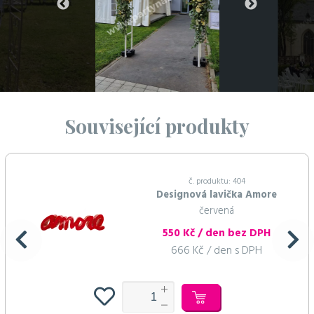
Související produkty
č. produktu: 404
Designová lavička Amore
červená
550 Kč / den bez DPH
666 Kč / den s DPH