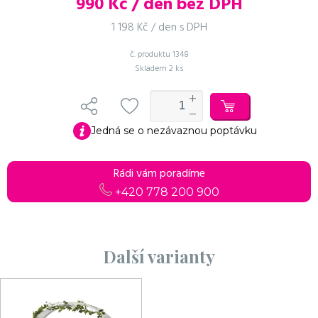
990
Kč / den bez DPH
1 198 Kč / den s DPH
č. produktu
1348
Skladem
2 ks
Do košíku
Pokračovat v objednávce
Jedná se o nezávaznou poptávku
Rádi vám poradíme
+420 778 200 900
Další varianty