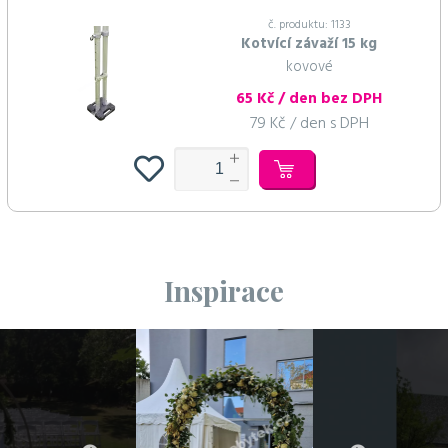
č. produktu: 1133
Kotvící závaží 15 kg
kovové
65 Kč / den bez DPH
79 Kč / den s DPH
Inspirace