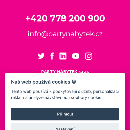
+420 778 200 900
info@partynabytek.cz
PARTY NÁBYTEK s.r.o.
Cukrovarská 984
Náš web používá cookies 🍪
Logistický areál Cukrovar Čakovice
Tento web používá k poskytování služeb, personalizaci
196 00 Praha 9 - Čakovice
reklam a analýze návštěvnosti soubory cookie.
Nastavení cookies
Přijmout
© 2026, PARTY NÁBYTEK s.r.o.
Obchodní podmínky
Ochrana osobních údajů
Showroom
Nastavení