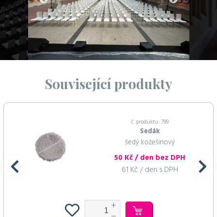
Související produkty
č. produktu: 799
Sedák
šedý kožešinový
50 Kč / den bez DPH
61 Kč / den s DPH