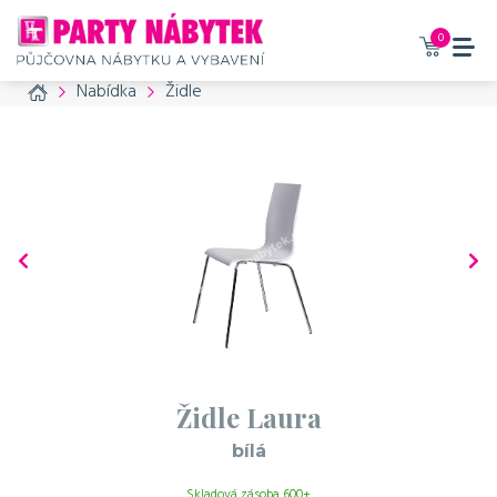
Vaše zboží bylo přidáno do
košíku
0
Home
Nabídka
Židle
Židle Laura - bílá
83 Kč / den bez DPH
100 Kč / den s DPH
Příslušenství, které
doporučujeme také
objednat
č. produktu: 21
Propojovací spojka
na židle Laura, Summit a
Židle Laura
Garden
bílá
20 Kč / den bez DPH
24 Kč / den s DPH
Skladová zásoba 600+