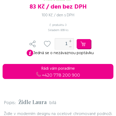
83
Kč / den bez DPH
100 Kč / den s DPH
č. produktu
3
Skladem
899 ks
Do košíku
Pokračovat v objednávce
Jedná se o nezávaznou poptávku
Rádi vám poradíme
+420 778 200 900
Židle Laura
Popis:
bílá
Židle v moderním designu na ocelové chromované podnoži.