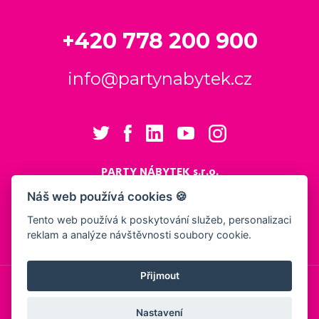
+420 778 200 900
info@partynabytek.cz
PARTY NÁBYTEK s.r.o.
Cukrovarská 984
Náš web používá cookies 🍪
Logistický areál Cukrovar Čakovice
Tento web používá k poskytování služeb, personalizaci
196 00 Praha 9 - Čakovice
reklam a analýze návštěvnosti soubory cookie.
Nastavení cookies
Přijmout
© 2026, PARTY NÁBYTEK s.r.o.
Obchodní podmínky
Ochrana osobních údajů
Showroom
Nastavení