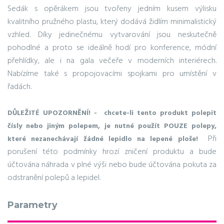
Sedák s opěrákem jsou tvořeny jedním kusem výlisku
kvalitního pružného plastu, který dodává židlím minimalistický
vzhled. Díky jedinečnému vytvarování jsou neskutečně
pohodlné a proto se ideálně hodí pro konference, módní
přehlídky, ale i na gala večeře v moderních interiérech.
Nabízíme také s propojovacími spojkami pro umístění v
řadách.
DŮLEŽITÉ UPOZORNĚNÍ! - chcete-li tento produkt polepit
čísly nebo jiným polepem, je nutné použít POUZE polepy,
Při
které nezanechávají žádné lepidlo na lepené ploše!
porušení této podmínky hrozí zničení produktu a bude
účtována náhrada v plné výši nebo bude účtována pokuta za
odstranění polepů a lepidel.
Parametry