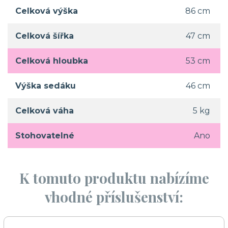
Celková výška
86 cm
Celková šířka
47 cm
Celková hloubka
53 cm
Výška sedáku
46 cm
Celková váha
5 kg
Stohovatelné
Ano
K tomuto produktu nabízíme
vhodné příslušenství: