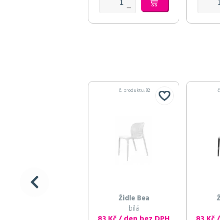
č. produktu: 82
č
Židle Bea
Ž
bílá
83 Kč / den bez DPH
83 Kč 