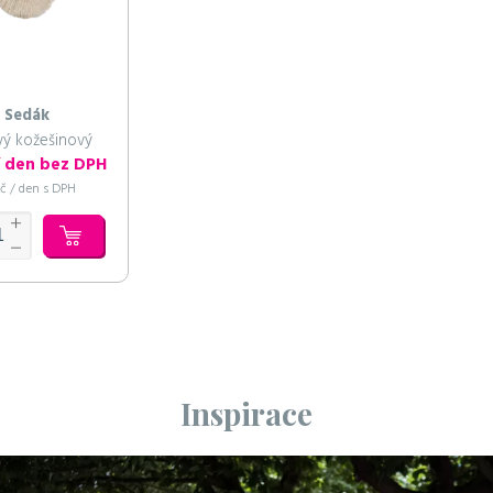
Sedák
ý kožešinový
/ den bez DPH
Kč / den s DPH
Inspirace