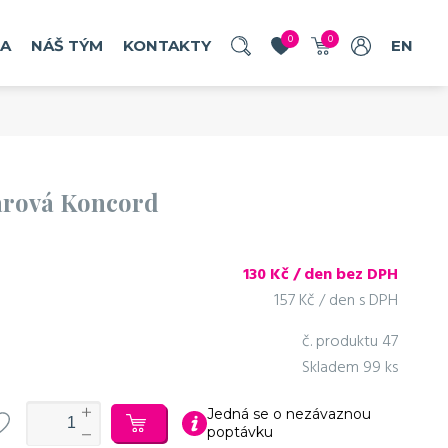
u
0
0
RA
NÁŠ TÝM
KONTAKTY
EN
arová Koncord
objednat
130
Kč / den bez DPH
157 Kč / den s DPH
č. produktu
47
Skladem
99 ks
Jedná se o nezávaznou
poptávku