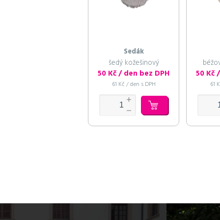
Sedák
šedý kožešinový
béžov
50 Kč / den bez DPH
50 Kč 
61 Kč / den s DPH
61 