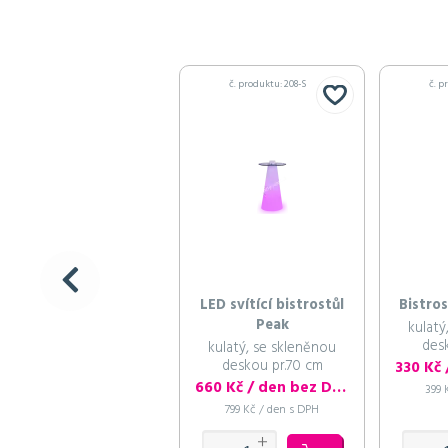
č. produktu: 208-S
č. p
LED svítící bistrostůl
Bistros
Peak
kulatý
des
kulatý, se skleněnou
deskou pr.70 cm
330 Kč
660 Kč / den bez DPH
399 
799 Kč / den s DPH