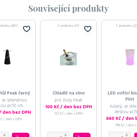
Související produkty
roduktu: 209-S
č. produktu: 223
č. produktu: 22
tůl Peak černý
Chladič na víno
LED svítící bi
Pint
, se skleněnou
pro stoly Peak
kou pr.70 cm
kulatý, se sk
100 Kč / den bez DPH
deskou pr.7
 / den bez DPH
121 Kč / den s DPH
Kč / den s DPH
799 Kč / den 