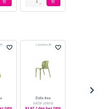
 85
č. produktu: 86
č. produktu: 87
ea
Židle Bea
Židle Bea
světle zelená
modrá
bez DPH
83 Kč / den bez DPH
83 Kč / den bez DP