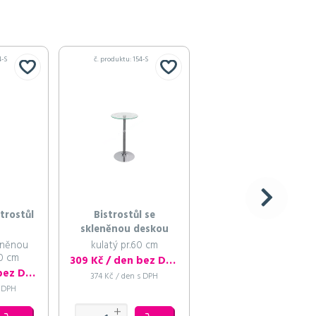
4-S
č. produktu: 154-S
č. produktu: 910-S
strostůl
Bistrostůl se
LED svítící Break bar
skleněnou deskou
rovný středový pult 12
cm
leněnou
kulatý pr.60 cm
0 cm
2 750 Kč / den bez
309 Kč / den bez DPH
660 Kč / den bez DPH
3 328 Kč / den s DPH
374 Kč / den s DPH
s DPH