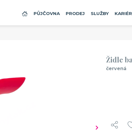
Vaše zboží bylo přidáno do košík
DOMŮ
PŮJČOVNA
PRODEJ
SLUŽBY
KARIÉ
Židle barová Koncord - červená
130 Kč / den bez DPH
157 Kč / den s DPH
Židle b
červená
enství, které doporučujeme také 
č. produktu: 800