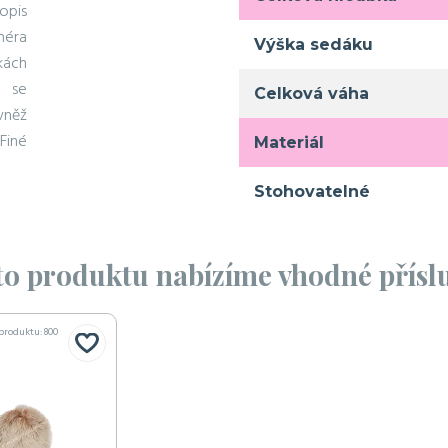
opis
néra
Výška sedáku
kách
é se
Celková váha
vněž
Finé
Materiál
Stohovatelné
o produktu nabízíme vhodné příslu
 produktu: 800