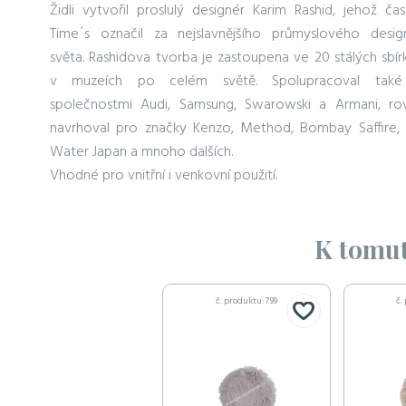
Židli vytvořil proslulý designér Karim Rashid, jehož čas
Time´s označil za nejslavnějšího průmyslového desig
světa. Rashidova tvorba je zastoupena ve 20 stálých sbír
v muzeích po celém světě. Spolupracoval tak
společnostmi Audi, Samsung, Swarowski a Armani, ro
navrhoval pro značky Kenzo, Method, Bombay Saffire, 
Water Japan a mnoho dalších.
Vhodné pro vnitřní i venkovní použití.
K tomut
č. produktu: 799
č.