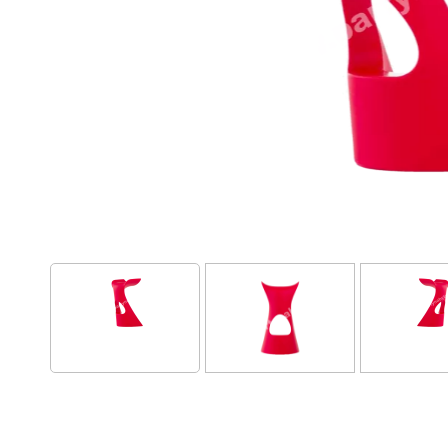
Sedák
šedý kožeš
61 Kč / den s
Do košíku