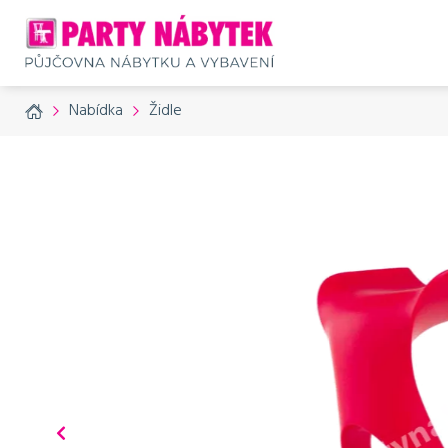
Home
Nabídka
Židle
Přísluš
č. produktu: 799