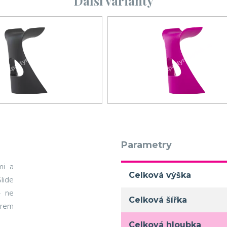
Další varianty
Parametry
mi a
Celková výška
lide
- ne
Celková šířka
erem
Celková hloubka