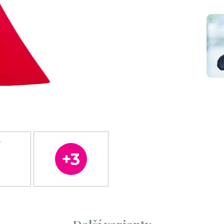
Sedák
inový
béžový kožešinový
50 Kč / den bez DPH
50 Kč / den bez DPH
 DPH
61 Kč / den s DPH
Pokračovat 