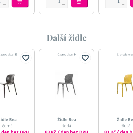
Další židle
. produktu: 83
č. produktu: 84
č. produktu:
idle Bea
Židle Bea
Židle B
černá
šedá
žlutá
/ den bez DPH
83 Kč / den bez DPH
83 Kč / den 