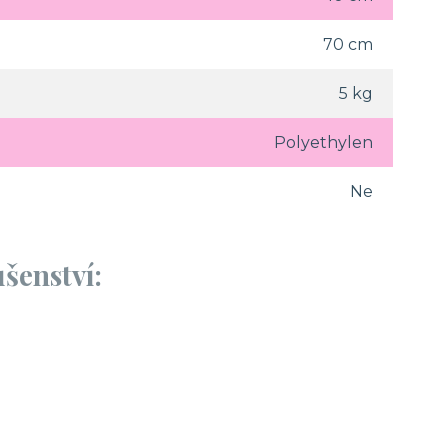
70 cm
5 kg
Polyethylen
Ne
šenství: