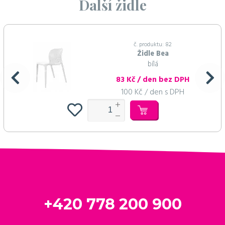
Další židle
č. produktu: 82
Židle Bea
bílá
83 Kč / den bez DPH
100 Kč / den s DPH
+420 778 200 900