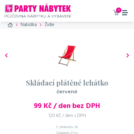
0
Home
Nabídka
Židle
Skládací plátěné lehátko
červené
99
Kč / den bez DPH
120 Kč / den s DPH
č. produktu
36
Skladem
21 ks