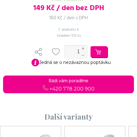
149
Kč / den bez DPH
180 Kč / den s DPH
č. produktu
6
Do košíku
Pokračovat v objednávce
Skladem
572 ks
Jedná se o nezávaznou poptávku
Rádi vám poradíme
+420 778 200 900
Další varianty