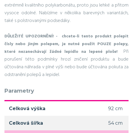
extrémně kvalitního polykarbonátu, proto jsou lehké a přitom
vysoce odolné. Nabízíme v několika barevných variantách,
také s polstrovanými podsedáky.
DŮLEŽITÉ UPOZORNĚNÍ! - chcete-li tento produkt polepit
čísly nebo jiným polepem, je nutné použít POUZE polepy,
Při
které nezanechávají žádné lepidlo na lepené ploše!
porušení této podmínky hrozí zničení produktu a bude
účtována náhrada v plné výši nebo bude účtována pokuta za
odstranění polepů a lepidel.
Parametry
Celková výška
92 cm
Celková šířka
54 cm