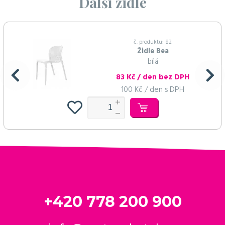
Další židle
č. produktu: 82
Židle Bea
bílá
83 Kč / den bez DPH
100 Kč / den s DPH
+420 778 200 900