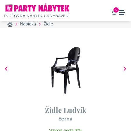
Vaše zboží bylo přidáno do
košíku
0
Home
Nabídka
Židle
Židle Ludvík - černá
149 Kč / den bez DPH
180 Kč / den s DPH
Příslušenství, které
doporučujeme také
objednat
č. produktu: 799
Sedák
šedý kožešinový
Židle Ludvík
50 Kč / den bez DPH
černá
61 Kč / den s DPH
Skladová zásoba 600+