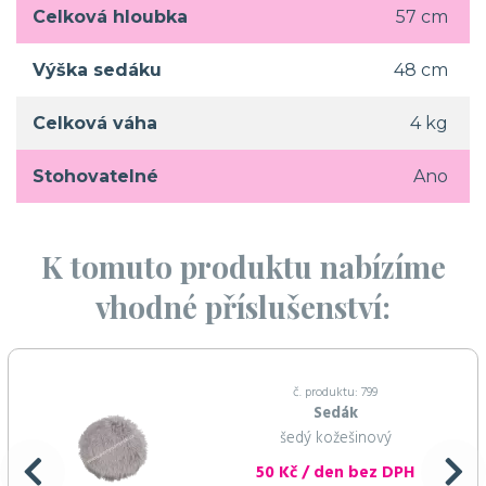
Celková hloubka
57 cm
Výška sedáku
48 cm
Celková váha
4 kg
Stohovatelné
Ano
K tomuto produktu nabízíme
vhodné příslušenství:
č. produktu: 799
Sedák
šedý kožešinový
50 Kč / den bez DPH