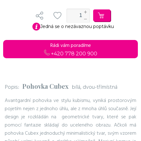
Jedná se o nezávaznou poptávku
Do košíku
Pokračovat v objednávce
Rádi vám poradíme
+420 778 200 900
Pohovka Cubex
Popis:
bílá, dvou-třímístná
Avantgardní pohovka ve stylu kubismu, vyniká prostorovým
pojetím nejen z jednoho úhlu, ale z mnoha úhlů současně. Její
design je rozkládán na geometrické tvary, které se pak
pomocí fantazie skládají do uceleného obrazu. Ačkoli má
pohovka Cubex jednoduchý minimalistický tvar, svým vzorem