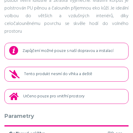
působí velmi luxusně a zkrátka výjimečně. Masivní korpus je
polstrován PU pěnou a čalouněn příjemnou eko kůží. Je ideální
volbou do větších a vzdušných interiérů, díky
celočalouněnému povrchu se skvěle hodí do volného
prostoru
Zapůjčení možné pouze s naší dopravou a instalací
Tento produkt nesmí do vlhka a deště
Určeno pouze pro vnitřní prostory
Parametry