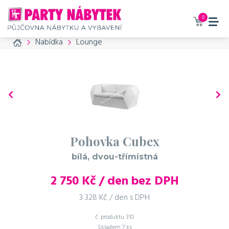
Vaše zboží bylo přidáno do
košíku
0
Home
Nabídka
Lounge
Pohovka Cubex - bílá, dvou-třímístná
2 750 Kč / den bez DPH
3328 Kč / den s DPH
Příslušenství, které
doporučujeme také
objednat
Pohovka Cubex
bílá, dvou-třímístná
č. produktu: 795
Kožešina
2 750
Kč / den bez DPH
šedá
3 328 Kč / den s DPH
100 Kč / den bez DPH
121 Kč / den s DPH
č. produktu
310
Skladem
7 ks