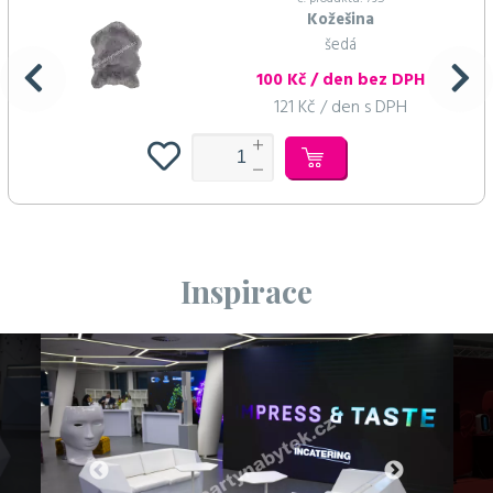
Kožešina
šedá
100 Kč / den bez DPH
121 Kč / den s DPH
Inspirace