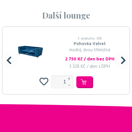
Další lounge
č. produktu: 300
Pohovka Velvet
modrá, dvou-třímístná
2 750 Kč / den bez DPH
3 328 Kč / den s DPH