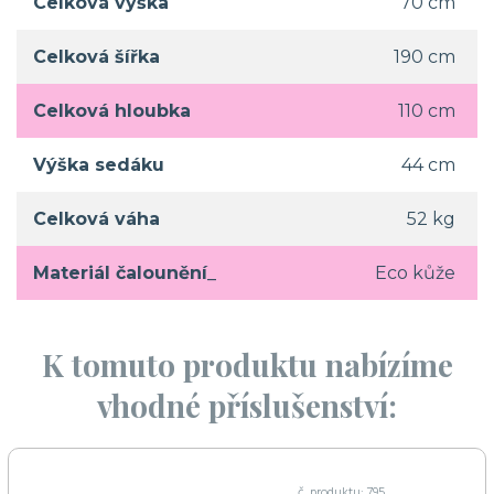
Celková výška
70 cm
Celková šířka
190 cm
Celková hloubka
110 cm
Výška sedáku
44 cm
Celková váha
52 kg
Materiál čalounění_
Eco kůže
K tomuto produktu nabízíme
vhodné příslušenství:
č. produktu: 795