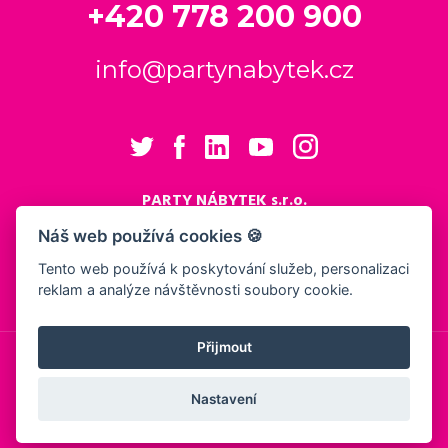
+420 778 200 900
info@partynabytek.cz
PARTY NÁBYTEK s.r.o.
Cukrovarská 984
Náš web používá cookies 🍪
Logistický areál Cukrovar Čakovice
Tento web používá k poskytování služeb, personalizaci
196 00 Praha 9 - Čakovice
reklam a analýze návštěvnosti soubory cookie.
Nastavení cookies
Přijmout
© 2026, PARTY NÁBYTEK s.r.o.
Obchodní podmínky
Ochrana osobních údajů
Showroom
Nastavení