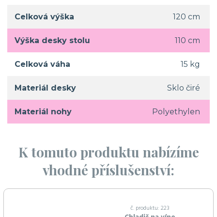
Celková výška
120 cm
Výška desky stolu
110 cm
Celková váha
15 kg
Materiál desky
Sklo čiré
Materiál nohy
Polyethylen
K tomuto produktu nabízíme
vhodné příslušenství:
č. produktu: 223