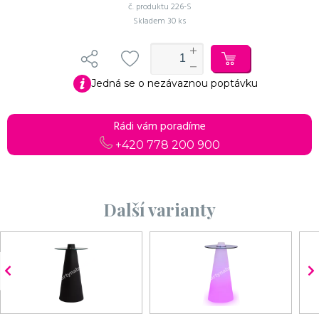
č. produktu
226-S
Skladem
30 ks
Jedná se o nezávaznou poptávku
Do košíku
Pokračovat v objednávce
Rádi vám poradíme
+420 778 200 900
Další varianty