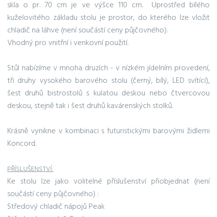
skla o pr. 70 cm je ve výšce 110 cm. Uprostřed bílého
kuželovitého základu stolu je prostor, do kterého lze vložit
chladič na láhve (není součástí ceny půjčovného).
Vhodný pro vnitřní i venkovní použití.
Stůl nabízíme v mnoha druzích - v nízkém jídelním provedení,
tři druhy vysokého barového stolu (černý, bílý, LED svítící),
šest druhů bistrostolů s kulatou deskou nebo čtvercovou
deskou, stejně tak i šest druhů kavárenských stolků.
Krásně vynikne v kombinaci s futuristickými barovými židlemi
Koncord.
PŘÍSLUŠENSTVÍ:
Ke stolu lze jako volitelné příslušenství přiobjednat (není
součástí ceny půjčovného) :
Středový chladič nápojů Peak