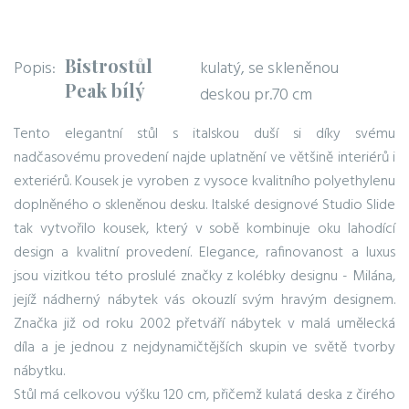
Bistrostůl
Popis:
kulatý, se skleněnou
Peak bílý
deskou pr.70 cm
Tento elegantní stůl s italskou duší si díky svému
nadčasovému provedení najde uplatnění ve většině interiérů i
exteriérů. Kousek je vyroben z vysoce kvalitního polyethylenu
doplněného o skleněnou desku. Italské designové Studio Slide
tak vytvořilo kousek, který v sobě kombinuje oku lahodící
design a kvalitní provedení. Elegance, rafinovanost a luxus
jsou vizitkou této proslulé značky z kolébky designu - Milána,
jejíž nádherný nábytek vás okouzlí svým hravým designem.
Značka již od roku 2002 přetváří nábytek v malá umělecká
díla a je jednou z nejdynamičtějších skupin ve světě tvorby
nábytku.
Stůl má celkovou výšku 120 cm, přičemž kulatá deska z čirého