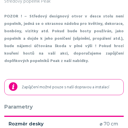
Středový popelník Peak
POZOR ! – Středový designový otvor v desce stolu není
popelník, jedná se o okrasnou nádobu pro květiny, dekorace,
bonbóny, vizitky atd. Pokud bude hosty používán, jako
popelník a dojde k jeho poničení (ušpinění, propálení atd.),
bude nájemci účtována škoda v plné výši ! Pokud hrozí
kouření hostů na vaší akci, doporučujeme zapůjčení
doplňkových popelníků Peak z naší nabídky.
Zapůjčení možné pouze s naší dopravou a instalací
Parametry
Rozměr desky
⌀ 70 cm