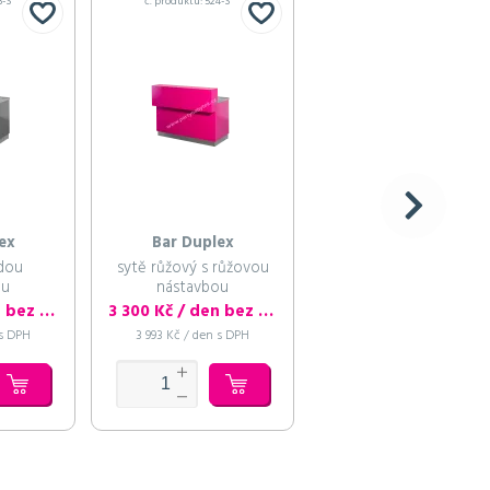
8-S
č. produktu: 524-S
č. produktu: 530-S
ex
Bar Duplex
Bar Duplex
edou
sytě růžový s růžovou
woody s nástavbou
ou
nástavbou
woody
3 300 Kč / den bez DPH
3 300 Kč / den bez DPH
3 300 Kč / den bez
 s DPH
3 993 Kč / den s DPH
3 993 Kč / den s DPH