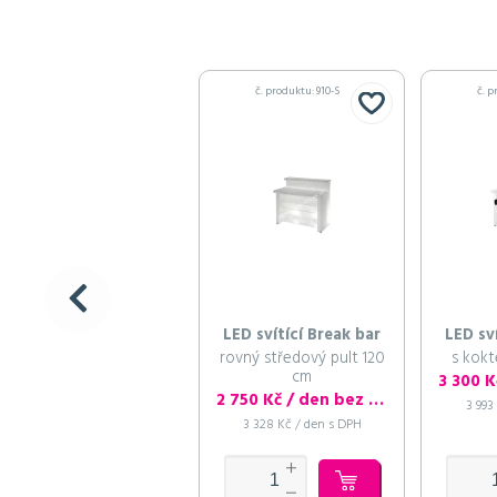
č. produktu: 910-S
č. p
LED svítící Break bar
LED sv
rovný středový pult 120
s kokt
cm
2 750 Kč / den bez DPH
3 993
3 328 Kč / den s DPH