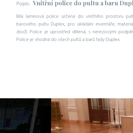
Vnitřní police do pultu a baru Dup
Popis:
Bílá laminová police určená do vnitřního prostoru pul
barového pultu Duplex, pro ukládání inventáře, materiá
zboží. Police je uprostřed dělená, s nerezovými podpěr
Police je vhodná do všech pultů a barů řady Duplex.