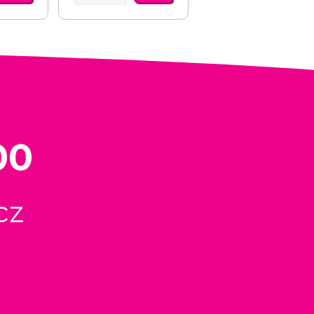
00
cz