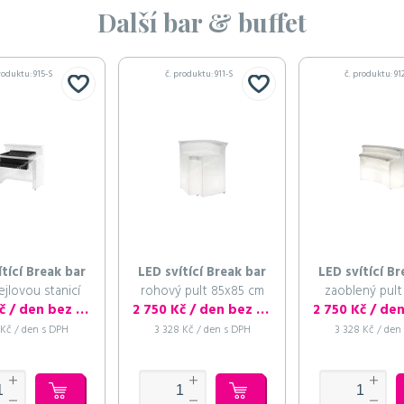
Další bar & buffet
roduktu: 915-S
č. produktu: 911-S
č. produktu: 91
ítící Break bar
LED svítící Break bar
LED svítící Br
ejlovou stanicí
rohový pult 85x85 cm
zaoblený pult
3 300 Kč / den bez DPH
2 750 Kč / den bez DPH
 Kč / den s DPH
3 328 Kč / den s DPH
3 328 Kč / den