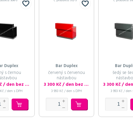
roduktu: 506-S
č. produktu: 512-S
č. produktu: 51
ar Duplex
Bar Duplex
Bar Dupl
ný s černou
červený s červenou
šedý se š
ástavbou
nástavbou
nástavb
3 300 Kč / den bez DPH
3 300 Kč / den bez DPH
 Kč / den s DPH
3 993 Kč / den s DPH
3 993 Kč / den