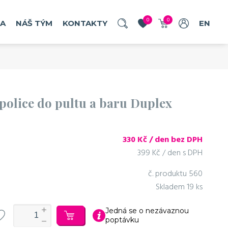
0
0
RA
NÁŠ TÝM
KONTAKTY
EN
 police do pultu a baru Duplex
330
Kč / den bez DPH
399 Kč / den s DPH
č. produktu
560
Skladem
19 ks
Jedná se o nezávaznou
poptávku