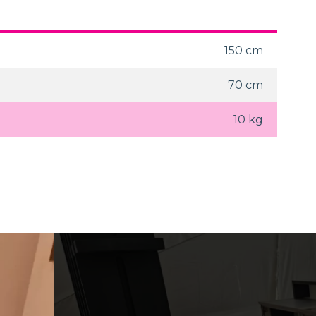
150 cm
70 cm
10 kg