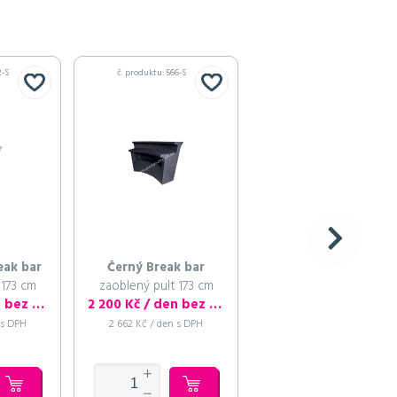
2-S
č. produktu: 566-S
č. produktu: 567
eak bar
Černý Break bar
Černý Ice bar
 173 cm
zaoblený pult 173 cm
pultový chladič nápojů
94 cm
2 750 Kč / den bez DPH
2 200 Kč / den bez DPH
880 Kč / den bez 
 s DPH
2 662 Kč / den s DPH
1 065 Kč / den s DPH