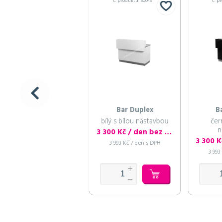
č. produktu: 500-S
č. p
Bar Duplex
B
bílý s bílou nástavbou
čer
n
3 300 Kč / den bez DPH
3 993 Kč / den s DPH
3 993