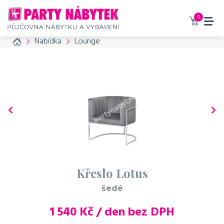
0
Home
Nabídka
Lounge
Křeslo Lotus
šedé
1 540
Kč / den bez DPH