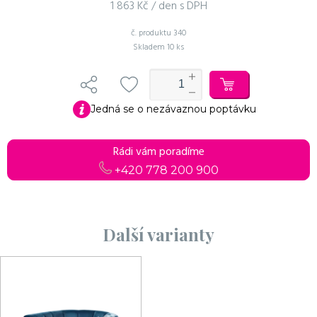
1 863 Kč / den s DPH
č. produktu
340
Skladem
10 ks
Jedná se o nezávaznou poptávku
Rádi vám poradíme
+420 778 200 900
Další varianty