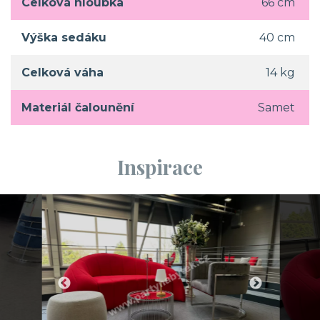
Celková hloubka
66 cm
Výška sedáku
40 cm
Celková váha
14 kg
Materiál čalounění
Samet
Inspirace