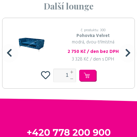
Další lounge
č. produktu: 300
Pohovka Velvet
modrá, dvou-třímístná
2 750 Kč / den bez DPH
3 328 Kč / den s DPH
+420 778 200 900