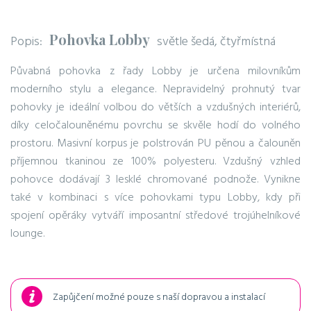
Pohovka Lobby
Popis:
světle šedá, čtyřmístná
Půvabná pohovka z řady Lobby je určena milovníkům
moderního stylu a elegance. Nepravidelný prohnutý tvar
pohovky je ideální volbou do větších a vzdušných interiérů,
díky celočalouněnému povrchu se skvěle hodí do volného
prostoru. Masivní korpus je polstrován PU pěnou a čalouněn
příjemnou tkaninou ze 100% polyesteru. Vzdušný vzhled
pohovce dodávají 3 lesklé chromované podnože. Vynikne
také v kombinaci s více pohovkami typu Lobby, kdy při
spojení opěráky vytváří imposantní středové trojúhelníkové
lounge.
Zapůjčení možné pouze s naší dopravou a instalací