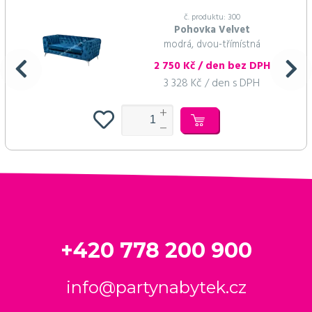
č. produktu: 300
Pohovka Velvet
modrá, dvou-třímístná
2 750 Kč / den bez DPH
3 328 Kč / den s DPH
+420 778 200 900
info@partynabytek.cz