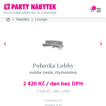
0
Home
Nabídka
Lounge
Pohovka Lobby
světle šedá, čtyřmístná
2 420
Kč / den bez DPH
2 928 Kč / den s DPH
č. produktu
323
Skladem
13 ks