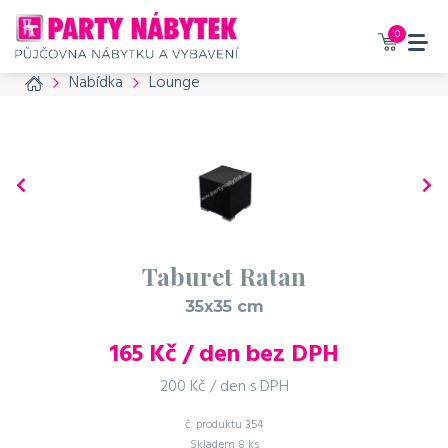
0
Home
Nabídka
Lounge
Taburet Ratan
35x35 cm
165
Kč / den bez DPH
200 Kč / den s DPH
č. produktu
354
Skladem
8 ks