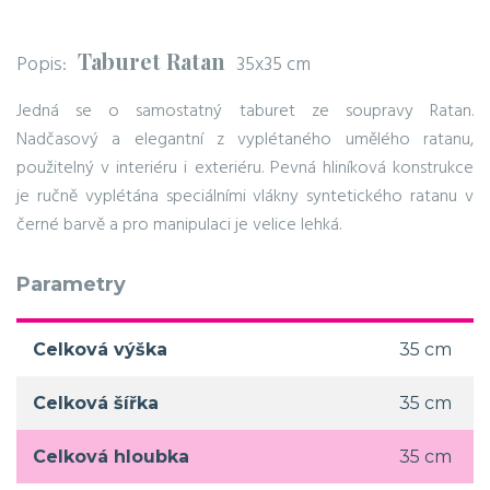
Taburet Ratan
Popis:
35x35 cm
Jedná se o samostatný taburet ze soupravy Ratan.
Nadčasový a elegantní z vyplétaného umělého ratanu,
použitelný v interiéru i exteriéru. Pevná hliníková konstrukce
je ručně vyplétána speciálními vlákny syntetického ratanu v
černé barvě a pro manipulaci je velice lehká.
Parametry
Celková výška
35 cm
Celková šířka
35 cm
Celková hloubka
35 cm