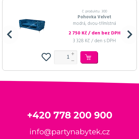
č. produktu: 300
Pohovka Velvet
modrá, dvou-třímístná
2 750 Kč / den bez DPH
3 328 Kč / den s DPH
+420 778 200 900
info@partynabytek.cz