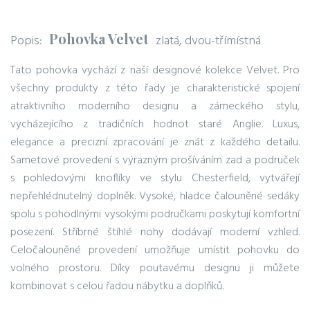
Pohovka Velvet
Popis:
zlatá, dvou-třímístná
Tato pohovka vychází z naší designové kolekce Velvet. Pro
všechny produkty z této řady je charakteristické spojení
atraktivního moderního designu a zámeckého stylu,
vycházejícího z tradičních hodnot staré Anglie. Luxus,
elegance a precizní zpracování je znát z každého detailu.
Sametové provedení s výrazným prošíváním zad a područek
s pohledovými knoflíky ve stylu Chesterfield, vytvářejí
nepřehlédnutelný doplněk. Vysoké, hladce čalouněné sedáky
spolu s pohodlnými vysokými područkami poskytují komfortní
posezení. Stříbrné štíhlé nohy dodávají moderní vzhled.
Celočalouněné provedení umožňuje umístit pohovku do
volného prostoru. Díky poutavému designu ji můžete
kombinovat s celou řadou nábytku a doplňků.