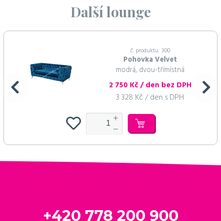
Další lounge
č. produktu: 300
Pohovka Velvet
modrá, dvou-třímístná
2 750 Kč / den bez DPH
3 328 Kč / den s DPH
+420 778 200 900