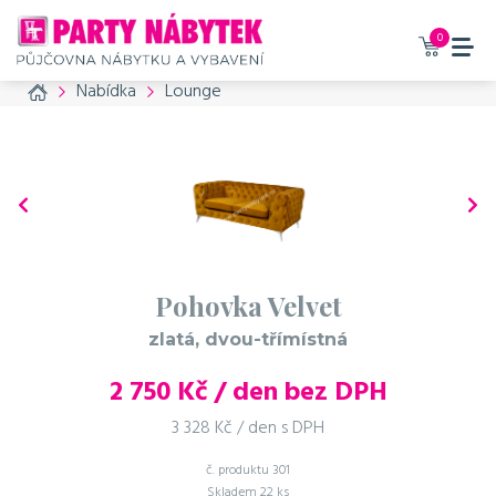
0
Home
Nabídka
Lounge
Pohovka Velvet
zlatá, dvou-třímístná
2 750
Kč / den bez DPH
3 328 Kč / den s DPH
č. produktu
301
Skladem
22 ks