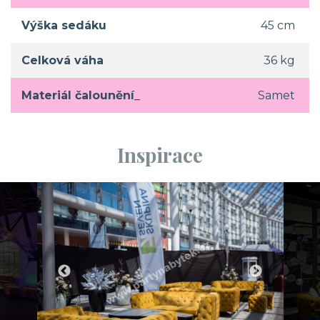
Výška sedáku
45 cm
Celková váha
36 kg
Materiál čalounění_
Samet
Inspirace