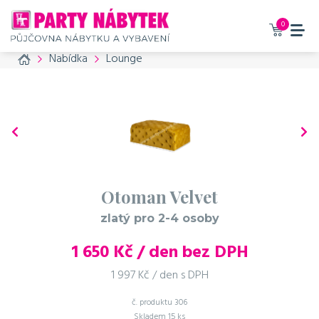
0
Home
Nabídka
Lounge
Otoman Velvet
zlatý pro 2-4 osoby
1 650
Kč / den bez DPH
1 997 Kč / den s DPH
č. produktu
306
Skladem
15 ks