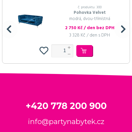
č. produktu: 300
Pohovka Velvet
modrá, dvou-třímístná
2 750 Kč / den bez DPH
3 328 Kč / den s DPH
+420 778 200 900
info@partynabytek.cz