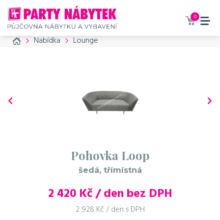
0
Home
Nabídka
Lounge
Pohovka Loop
šedá, třímístná
2 420
Kč / den bez DPH
2 928 Kč / den s DPH