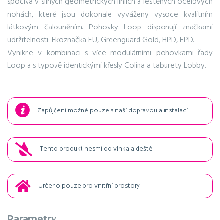
spočívá v silných geometrických liniích a leštěných ocelových
nohách, které jsou dokonale vyváženy vysoce kvalitním
látkovým čalouněním. Pohovky Loop disponují značkami
udržitelnosti: Ekoznačka EU, Greenguard Gold, HPD, EPD.
Vynikne v kombinaci s více modulárními pohovkami řady
Loop a s typově identickými křesly Colina a taburety Lobby.
Zapůjčení možné pouze s naší dopravou a instalací
Tento produkt nesmí do vlhka a deště
Určeno pouze pro vnitřní prostory
Parametry