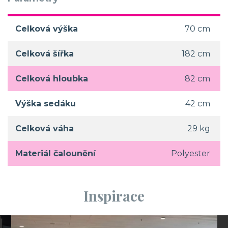
Celková výška
70 cm
Celková šířka
182 cm
Celková hloubka
82 cm
Výška sedáku
42 cm
Celková váha
29 kg
Materiál čalounění
Polyester
Inspirace