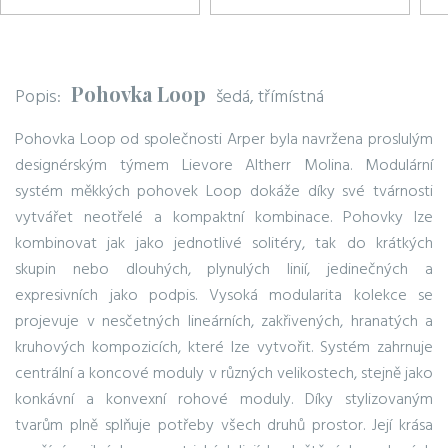
Pohovka Loop
Popis:
šedá, třímístná
Pohovka Loop od společnosti Arper byla navržena proslulým
designérským týmem Lievore Altherr Molina. Modulární
systém měkkých pohovek Loop dokáže díky své tvárnosti
vytvářet neotřelé a kompaktní kombinace. Pohovky lze
kombinovat jak jako jednotlivé solitéry, tak do krátkých
skupin nebo dlouhých, plynulých linií, jedinečných a
expresivních jako podpis. Vysoká modularita kolekce se
projevuje v nesčetných lineárních, zakřivených, hranatých a
kruhových kompozicích, které lze vytvořit. Systém zahrnuje
centrální a koncové moduly v různých velikostech, stejně jako
konkávní a konvexní rohové moduly. Díky stylizovaným
tvarům plně splňuje potřeby všech druhů prostor. Její krása