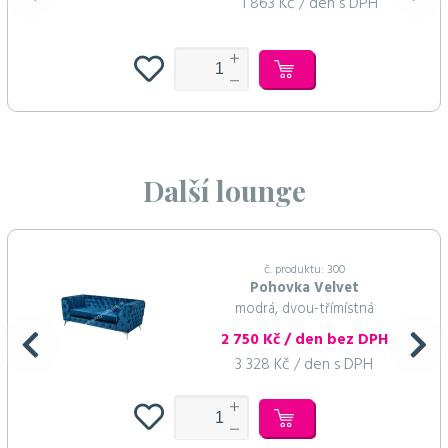
1 863 Kč / den s DPH
Další lounge
č. produktu: 300
Pohovka Velvet
modrá, dvou-třímístná
2 750 Kč / den bez DPH
3 328 Kč / den s DPH