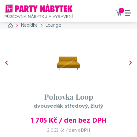
0
Home
Nabídka
Lounge
Pohovka Loop
dvousedák středový, žlutý
1 705
Kč / den bez DPH
2 063 Kč / den s DPH