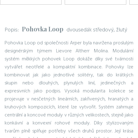
Pohovka Loop
Popis:
dvousedák středový, žlutý
Pohovka Loop od společnosti Arper byla navržena proslulým
designérským týmem Lievore Altherr Molina. Modulární
systém měkkých pohovek Loop dokáže díky své tvárnosti
vytvářet neotřelé a kompaktní kombinace. Pohovky lze
kombinovat jak jako jednotlivé solitéry, tak do krátkých
skupin nebo dlouhých, plynulých linií, jedinečných a
expresivních jako podpis. Vysoká modularita kolekce se
projevuje v nesčetných lineárních, zakřivených, hranatých a
kruhových kompozicích, které lze vytvořit. Systém zahrnuje
centrální a koncové moduly v různých velikostech, stejně jako
konkávní a konvexní rohové moduly. Díky stylizovaným
tvarům plně splňuje potřeby všech druhů prostor. Její krása