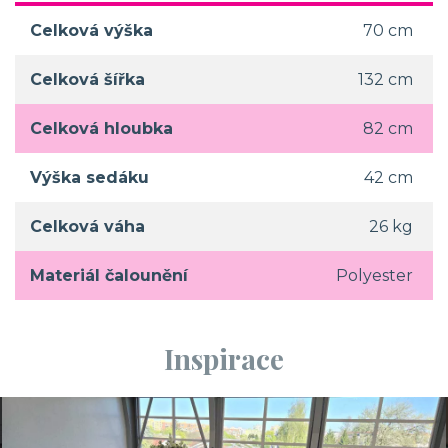
Celková výška
70 cm
Celková šířka
132 cm
Celková hloubka
82 cm
Výška sedáku
42 cm
Celková váha
26 kg
Materiál čalounění
Polyester
Inspirace