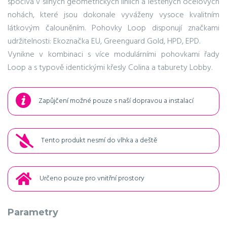
spočívá v silných geometrických liniích a leštěných ocelových
nohách, které jsou dokonale vyváženy vysoce kvalitním
látkovým čalouněním. Pohovky Loop disponují značkami
udržitelnosti: Ekoznačka EU, Greenguard Gold, HPD, EPD.
Vynikne v kombinaci s více modulárními pohovkami řady
Loop a s typově identickými křesly Colina a taburety Lobby.
Zapůjčení možné pouze s naší dopravou a instalací
Tento produkt nesmí do vlhka a deště
Určeno pouze pro vnitřní prostory
Parametry